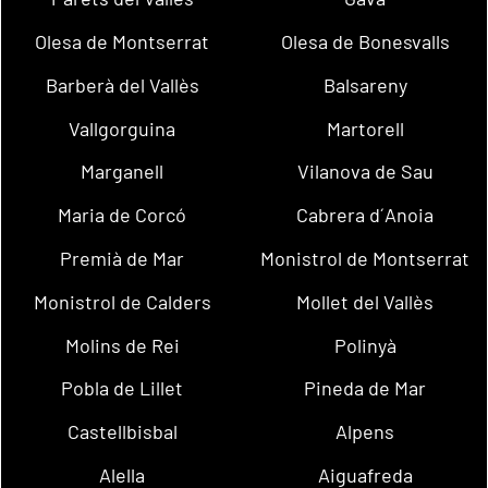
Olesa de Montserrat
Olesa de Bonesvalls
Barberà del Vallès
Balsareny
Vallgorguina
Martorell
Marganell
Vilanova de Sau
Maria de Corcó
Cabrera d´Anoia
Premià de Mar
Monistrol de Montserrat
Monistrol de Calders
Mollet del Vallès
Molins de Rei
Polinyà
Pobla de Lillet
Pineda de Mar
Castellbisbal
Alpens
Alella
Aiguafreda