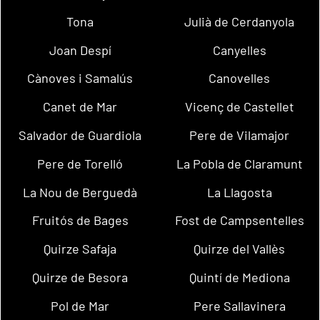
Tona
Julià de Cerdanyola
Joan Despí
Canyelles
Cànoves i Samalús
Canovelles
Canet de Mar
Vicenç de Castellet
Salvador de Guardiola
Pere de Vilamajor
Pere de Torelló
La Pobla de Claramunt
La Nou de Berguedà
La Llagosta
Fruitós de Bages
Fost de Campsentelles
Quirze Safaja
Quirze del Vallès
Quirze de Besora
Quintí de Mediona
Pol de Mar
Pere Sallavinera