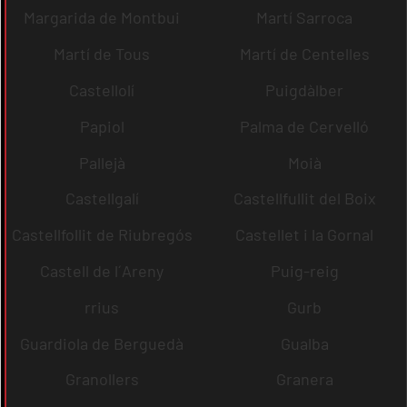
Margarida de Montbui
Martí Sarroca
Martí de Tous
Martí de Centelles
Castellolí
Puigdàlber
Papiol
Palma de Cervelló
Pallejà
Moià
Castellgalí
Castellfullit del Boix
Castellfollit de Riubregós
Castellet i la Gornal
Castell de l´Areny
Puig-reig
rrius
Gurb
Guardiola de Berguedà
Gualba
Granollers
Granera