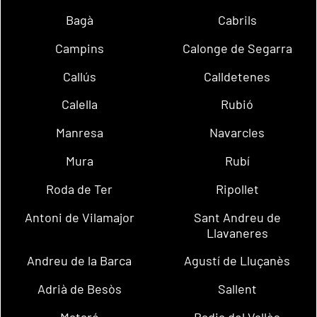
Bagà
Cabrils
Campins
Calonge de Segarra
Callús
Calldetenes
Calella
Rubió
Manresa
Navarcles
Mura
Rubí
Roda de Ter
Ripollet
Antoni de Vilamajor
Sant Andreu de
Llavaneres
Andreu de la Barca
Agustí de Lluçanès
Adrià de Besòs
Sallent