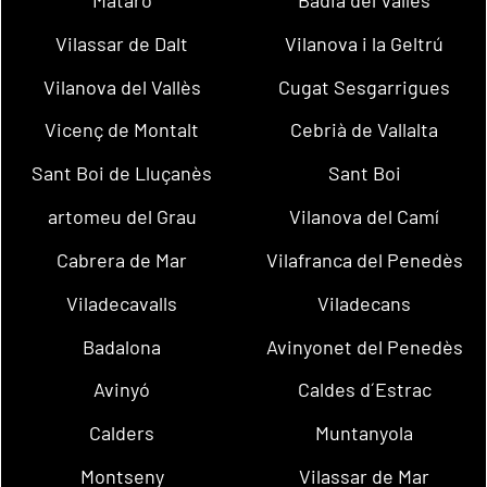
Mataró
Badia del Vallès
Vilassar de Dalt
Vilanova i la Geltrú
Vilanova del Vallès
Cugat Sesgarrigues
Vicenç de Montalt
Cebrià de Vallalta
Sant Boi de Lluçanès
Sant Boi
artomeu del Grau
Vilanova del Camí
Cabrera de Mar
Vilafranca del Penedès
Viladecavalls
Viladecans
Badalona
Avinyonet del Penedès
Avinyó
Caldes d´Estrac
Calders
Muntanyola
Montseny
Vilassar de Mar