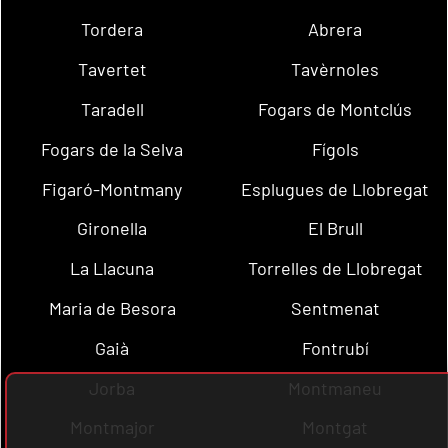
Tordera
Abrera
Tavertet
Tavèrnoles
Taradell
Fogars de Montclús
Fogars de la Selva
Fígols
Figaró-Montmany
Esplugues de Llobregat
Gironella
El Brull
La Llacuna
Torrelles de Llobregat
Maria de Besora
Sentmenat
Gaià
Fontrubí
Jorba
Montmaneu
Montmajor
Montgat