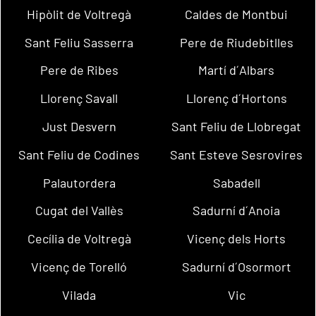
Hipòlit de Voltregà
Caldes de Montbui
Sant Feliu Sasserra
Pere de Riudebitlles
Pere de Ribes
Martí d´Albars
Llorenç Savall
Llorenç d´Hortons
Just Desvern
Sant Feliu de Llobregat
Sant Feliu de Codines
Sant Esteve Sesrovires
Palautordera
Sabadell
Cugat del Vallès
Sadurní d´Anoia
Cecília de Voltregà
Vicenç dels Horts
Vicenç de Torelló
Sadurní d´Osormort
Vilada
Vic