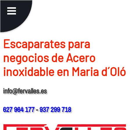
Escaparates para
negocios de Acero
inoxidable en Maria d´Oló
info@fervalles.es
627 964 177
-
937 299 718