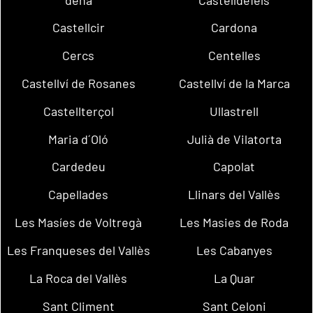
Castellcir
Cardona
Cercs
Centelles
Castellví de Rosanes
Castellví de la Marca
Castellterçol
Ullastrell
Maria d´Oló
Julià de Vilatorta
Cardedeu
Capolat
Capellades
Llinars del Vallès
Les Masíes de Voltregà
Les Masies de Roda
Les Franqueses del Vallès
Les Cabanyes
La Roca del Vallès
La Quar
Sant Climent
Sant Celoni