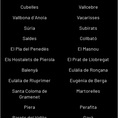
Cubelles
Vallcebre
Vallbona d´Anoia
Vacarisses
Súria
Subirats
Saldes
Collbató
El Pla del Penedès
El Masnou
Els Hostalets de Pierola
El Prat de Llobregat
Balenyà
Eulàlia de Ronçana
Eulàlia de Riuprimer
Eugènia de Berga
Santa Coloma de
Martorelles
Gramenet
Piera
Perafita
Parets del Vallès
Gavà