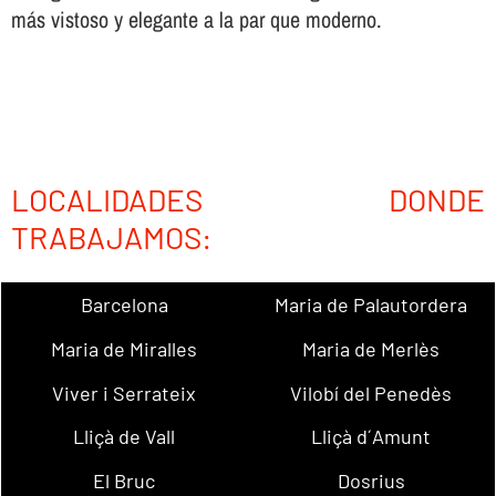
más vistoso y elegante a la par que moderno.
LOCALIDADES DONDE
TRABAJAMOS:
Barcelona
Maria de Palautordera
Maria de Miralles
Maria de Merlès
Viver i Serrateix
Vilobí del Penedès
Lliçà de Vall
Lliçà d´Amunt
El Bruc
Dosrius