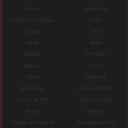
Artés
Argençola
Castellnou de Bages
Sagàs
Lluçà
Orís
Olvan
Olost
Olivella
Montclar
Begues
Gallifa
Sora
Mediona
Argentona
Arenys de Munt
Arenys de Mar
Bigues i Riells
Berga
Bellprat
Aguilar de Segarra
Torrelles de Foix