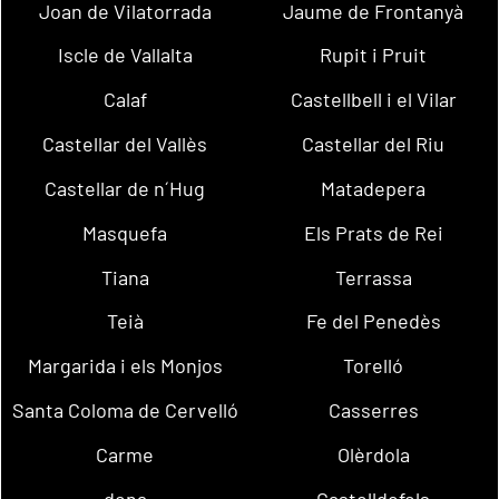
Joan de Vilatorrada
Jaume de Frontanyà
Iscle de Vallalta
Rupit i Pruit
Calaf
Castellbell i el Vilar
Castellar del Vallès
Castellar del Riu
Castellar de n´Hug
Matadepera
Masquefa
Els Prats de Rei
Tiana
Terrassa
Teià
Fe del Penedès
Margarida i els Monjos
Torelló
Santa Coloma de Cervelló
Casserres
Carme
Olèrdola
dena
Castelldefels