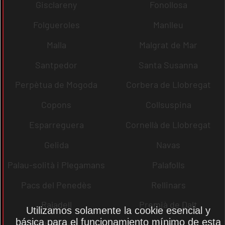
Gisclareny
Fonollosa
Folgueroles
Manlleu
Malla
Malgrat de Mar
Santpedor
Santa Susanna
Perpètua de Mogoda
Corbera de Llobregat
Copons
Collsuspina
Esparreguera
Cornellà de Llobregat
Gelida
Navas
Palau-solità i Plegamans
Palafolls
Pacs del Penedès
Rellinars
Rajadell
Premià de Dalt
Utilizamos solamente la cookie esencial y
básica para el funcionamiento mínimo de esta
Sobremunt
Sitges