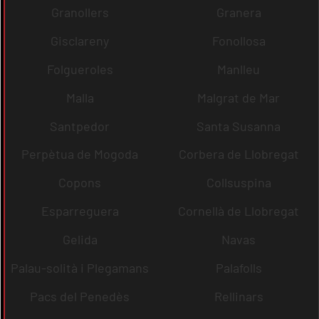
Granollers
Granera
Gisclareny
Fonollosa
Folgueroles
Manlleu
Malla
Malgrat de Mar
Santpedor
Santa Susanna
Perpètua de Mogoda
Corbera de Llobregat
Copons
Collsuspina
Esparreguera
Cornellà de Llobregat
Gelida
Navas
Palau-solità i Plegamans
Palafolls
Pacs del Penedès
Rellinars