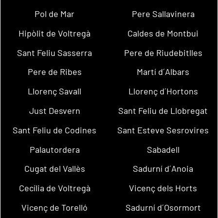
Pol de Mar
Pere Sallavinera
Hipòlit de Voltregà
Caldes de Montbui
Sant Feliu Sasserra
Pere de Riudebitlles
Pere de Ribes
Martí d´Albars
Llorenç Savall
Llorenç d´Hortons
Just Desvern
Sant Feliu de Llobregat
Sant Feliu de Codines
Sant Esteve Sesrovires
Palautordera
Sabadell
Cugat del Vallès
Sadurní d´Anoia
Cecília de Voltregà
Vicenç dels Horts
Vicenç de Torelló
Sadurní d´Osormort