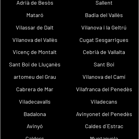
Adrià de Besòs
Sallent
Mataró
Badia del Vallès
Vilassar de Dalt
Vilanova i la Geltrú
Vilanova del Vallès
Cugat Sesgarrigues
Vicenç de Montalt
Cebrià de Vallalta
Sant Boi de Lluçanès
Sant Boi
artomeu del Grau
Vilanova del Camí
Cabrera de Mar
Vilafranca del Penedès
Viladecavalls
Viladecans
Badalona
Avinyonet del Penedès
Avinyó
Caldes d´Estrac
Calders
Muntanyola