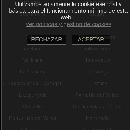
Rajadell
Premià de Dalt
Utilizamos solamente la cookie esencial y
básica para el funcionamiento mínimo de esta
Sobremunt
Sitges
web.
Ver políticas y gestión de cookies
Seva
Orpí
Oristà
Vilalba Sasserra
RECHAZAR
ACEPTAR
Veciana
Vallromanes
Vallirana
Montesquiu
La Granada
La Garriga
L´Hospitalet de Llobregat
L´Estany
L´Espunyola
l´Ametlla del Vallès
Cervelló
Cerdanyola del Vallès
Montornès del Vallès
Montmeló
Talamanca
Tagamanent