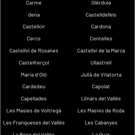
Carme
Olèrdola
dena
Castelldefels
Castellcir
Cardona
Cercs
Centelles
Castellví de Rosanes
Castellví de la Marca
Castellterçol
Ullastrell
Maria d´Oló
Julià de Vilatorta
Cardedeu
Capolat
Capellades
Llinars del Vallès
Les Masíes de Voltregà
Les Masies de Roda
Les Franqueses del Vallès
Les Cabanyes
La Roca del Vallès
La Quar