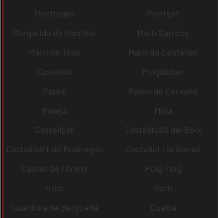
Montmajor
Montgat
Margarida de Montbui
Martí Sarroca
Martí de Tous
Martí de Centelles
Castellolí
Puigdàlber
Papiol
Palma de Cervelló
Pallejà
Moià
Castellgalí
Castellfullit del Boix
Castellfollit de Riubregós
Castellet i la Gornal
Castell de l´Areny
Puig-reig
rrius
Gurb
Guardiola de Berguedà
Gualba