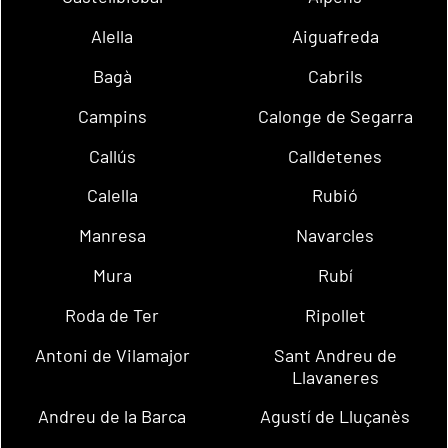
Alella
Aiguafreda
Bagà
Cabrils
Campins
Calonge de Segarra
Callús
Calldetenes
Calella
Rubió
Manresa
Navarcles
Mura
Rubí
Roda de Ter
Ripollet
Antoni de Vilamajor
Sant Andreu de
Llavaneres
Andreu de la Barca
Agustí de Lluçanès