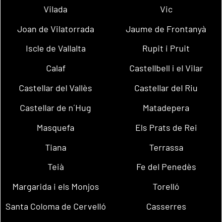
Vilada
Vic
Joan de Vilatorrada
Jaume de Frontanyà
Iscle de Vallalta
Rupit i Pruit
Calaf
Castellbell i el Vilar
Castellar del Vallès
Castellar del Riu
Castellar de n´Hug
Matadepera
Masquefa
Els Prats de Rei
Tiana
Terrassa
Teià
Fe del Penedès
Margarida i els Monjos
Torelló
Santa Coloma de Cervelló
Casserres