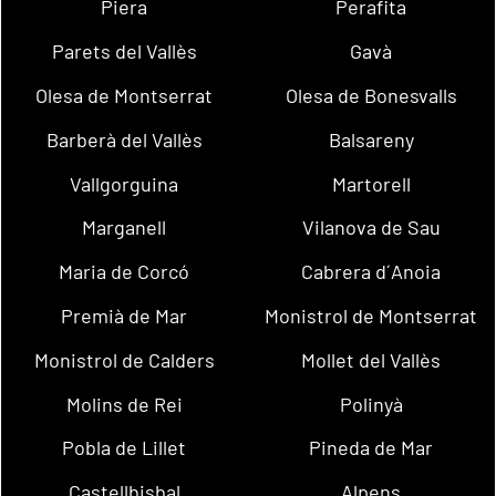
Piera
Perafita
Parets del Vallès
Gavà
Olesa de Montserrat
Olesa de Bonesvalls
Barberà del Vallès
Balsareny
Vallgorguina
Martorell
Marganell
Vilanova de Sau
Maria de Corcó
Cabrera d´Anoia
Premià de Mar
Monistrol de Montserrat
Monistrol de Calders
Mollet del Vallès
Molins de Rei
Polinyà
Pobla de Lillet
Pineda de Mar
Castellbisbal
Alpens