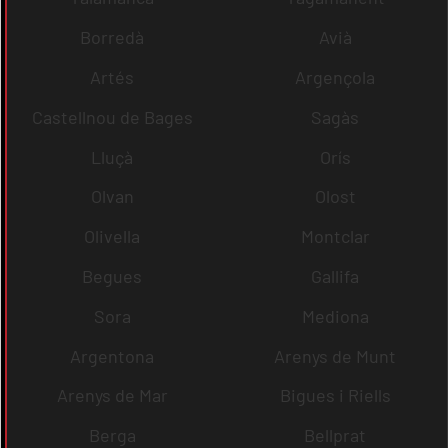
Borredà
Avià
Artés
Argençola
Castellnou de Bages
Sagàs
Lluçà
Orís
Olvan
Olost
Olivella
Montclar
Begues
Gallifa
Sora
Mediona
Argentona
Arenys de Munt
Arenys de Mar
Bigues i Riells
Berga
Bellprat