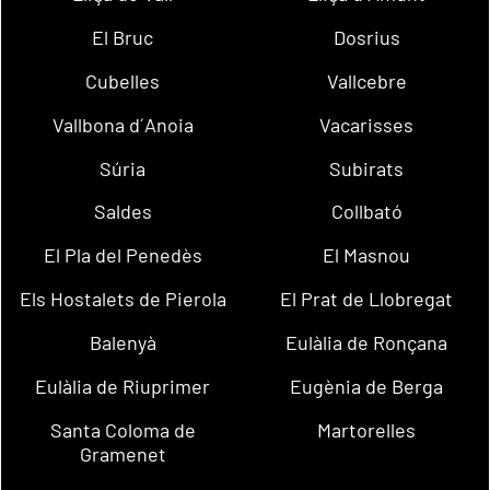
El Bruc
Dosrius
Cubelles
Vallcebre
Vallbona d´Anoia
Vacarisses
Súria
Subirats
Saldes
Collbató
El Pla del Penedès
El Masnou
Els Hostalets de Pierola
El Prat de Llobregat
Balenyà
Eulàlia de Ronçana
Eulàlia de Riuprimer
Eugènia de Berga
Santa Coloma de
Martorelles
Gramenet