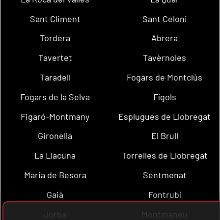
Sant Climent
Sant Celoni
Tordera
Abrera
Tavertet
Tavèrnoles
Taradell
Fogars de Montclús
Fogars de la Selva
Fígols
Figaró-Montmany
Esplugues de Llobregat
Gironella
El Brull
La Llacuna
Torrelles de Llobregat
Maria de Besora
Sentmenat
Gaià
Fontrubí
Jorba
Montmaneu