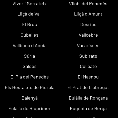
Viver i Serrateix
Vilobí del Penedès
Lliçà de Vall
Lliçà d´Amunt
El Bruc
Dosrius
Cubelles
Vallcebre
Vallbona d´Anoia
Vacarisses
Súria
Subirats
Saldes
Collbató
El Pla del Penedès
El Masnou
Els Hostalets de Pierola
El Prat de Llobregat
Balenyà
Eulàlia de Ronçana
Eulàlia de Riuprimer
Eugènia de Berga