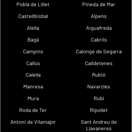
Pobla de Lillet
Pineda de Mar
Castellbisbal
Alpens
Alella
Aiguafreda
Bagà
Cabrils
Campins
Calonge de Segarra
Callús
Calldetenes
Calella
Rubió
Manresa
Navarcles
Mura
Rubí
Roda de Ter
Ripollet
Antoni de Vilamajor
Sant Andreu de
Llavaneres