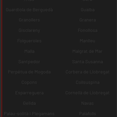
Guardiola de Berguedà
Gualba
Granollers
Granera
Gisclareny
Fonollosa
Folgueroles
Manlleu
Malla
Malgrat de Mar
Santpedor
Santa Susanna
Perpètua de Mogoda
Corbera de Llobregat
Copons
Collsuspina
Esparreguera
Cornellà de Llobregat
Gelida
Navas
Palau-solità i Plegamans
Palafolls