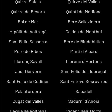
Quirze Safaja
Quirze del Vallès
Quirze de Besora
Quintí de Mediona
Pol de Mar
Pere Sallavinera
Hipòlit de Voltregà
Caldes de Montbui
Sant Feliu Sasserra
Pere de Riudebitlles
Pere de Ribes
Martí d´Albars
Llorenç Savall
Llorenç d´Hortons
Just Desvern
Sant Feliu de Llobregat
Sant Feliu de Codines
Sant Esteve Sesrovires
Palautordera
Sabadell
Cugat del Vallès
Sadurní d´Anoia
Cecília de Voltregà
Vicenç dels Horts