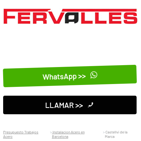
WhatsApp >>
LLAMAR >>
Presupuesto Trabajos
Instalacion Acero en
Castellví de la
Acero
Barcelona
Marca