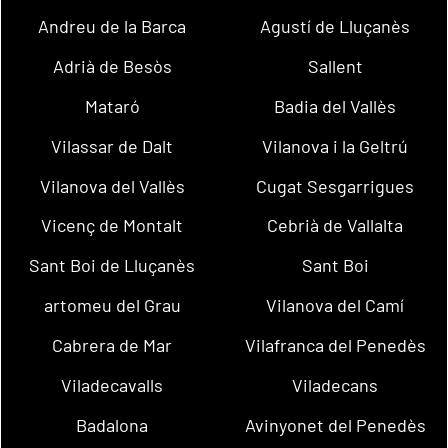
Andreu de la Barca
Agustí de Lluçanès
Adrià de Besòs
Sallent
Mataró
Badia del Vallès
Vilassar de Dalt
Vilanova i la Geltrú
Vilanova del Vallès
Cugat Sesgarrigues
Vicenç de Montalt
Cebrià de Vallalta
Sant Boi de Lluçanès
Sant Boi
artomeu del Grau
Vilanova del Camí
Cabrera de Mar
Vilafranca del Penedès
Viladecavalls
Viladecans
Badalona
Avinyonet del Penedès