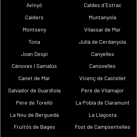
Avinyó
Caldes d´Estrac
Calders
Muntanyola
Montseny
Vilassar de Mar
Tona
Julià de Cerdanyola
Joan Despí
Canyelles
Cànoves i Samalús
Canovelles
Canet de Mar
Vicenç de Castellet
Salvador de Guardiola
Pere de Vilamajor
Pere de Torelló
La Pobla de Claramunt
La Nou de Berguedà
La Llagosta
Fruitós de Bages
Fost de Campsentelles