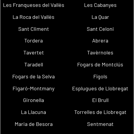
Les Franqueses del Vallès
Les Cabanyes
La Roca del Vallès
La Quar
Sant Climent
Sant Celoni
Tordera
Abrera
Tavertet
Tavèrnoles
Taradell
Fogars de Montclús
Fogars de la Selva
Fígols
Figaró-Montmany
Esplugues de Llobregat
Gironella
El Brull
La Llacuna
Torrelles de Llobregat
Maria de Besora
Sentmenat