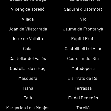
Vicenç de Torelló
Sadurní d´Osormort
Vilada
Vic
Joan de Vilatorrada
Jaume de Frontanyà
Iscle de Vallalta
Rupit i Pruit
Calaf
Castellbell i el Vilar
Castellar del Vallès
Castellar del Riu
Castellar de n´Hug
Matadepera
Masquefa
Els Prats de Rei
Tiana
Terrassa
Teià
Fe del Penedès
Margarida i els Monjos
Torelló