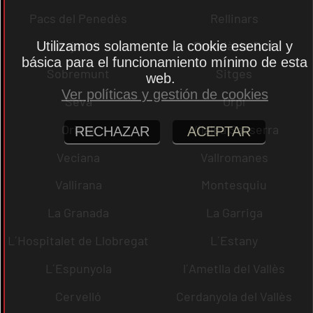
Pacs del Penedès
Rellinars
Rajadell
Premià de Dalt
Utilizamos solamente la cookie esencial y
básica para el funcionamiento mínimo de esta
Sobremunt
Sitges
web.
Ver políticas y gestión de cookies
Seva
Orpí
Oristà
Vilalba Sasserra
RECHAZAR
ACEPTAR
Veciana
Vallromanes
Vallirana
Montesquiu
La Granada
La Garriga
L´Hospitalet de Llobregat
L´Estany
L´Espunyola
l´Ametlla del Vallès
Cervelló
Cerdanyola del Vallès