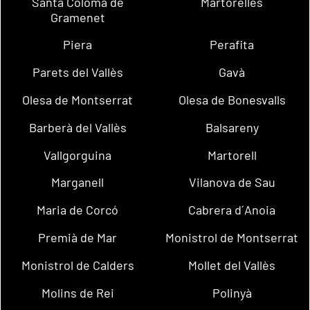
Santa Coloma de
Martorelles
Gramenet
Piera
Perafita
Parets del Vallès
Gavà
Olesa de Montserrat
Olesa de Bonesvalls
Barberà del Vallès
Balsareny
Vallgorguina
Martorell
Marganell
Vilanova de Sau
Maria de Corcó
Cabrera d´Anoia
Premià de Mar
Monistrol de Montserrat
Monistrol de Calders
Mollet del Vallès
Molins de Rei
Polinyà