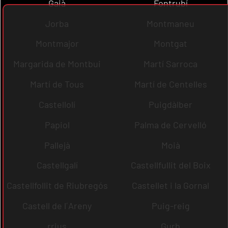
Gaià
Fontrubí
Jorba
Montmaneu
Montmajor
Montgat
Margarida de Montbui
Martí Sarroca
Martí de Tous
Martí de Centelles
Castellolí
Puigdàlber
Papiol
Palma de Cervelló
Pallejà
Moià
Castellgalí
Castellfullit del Boix
Castellfollit de Riubregós
Castellet i la Gornal
Castell de l´Areny
Puig-reig
rrius
Gurb