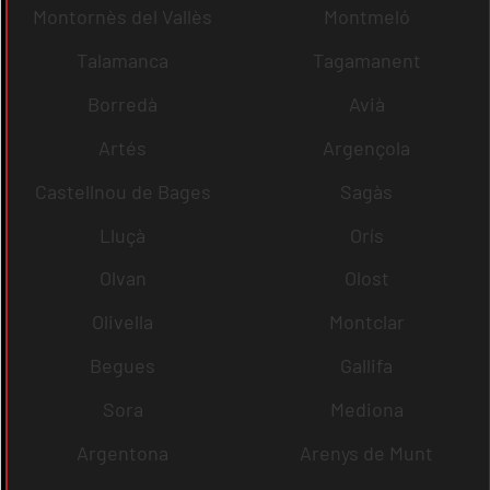
Montornès del Vallès
Montmeló
Talamanca
Tagamanent
Borredà
Avià
Artés
Argençola
Castellnou de Bages
Sagàs
Lluçà
Orís
Olvan
Olost
Olivella
Montclar
Begues
Gallifa
Sora
Mediona
Argentona
Arenys de Munt