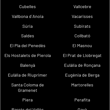
Cubelles
Vallcebre
Vallbona d´Anoia
Vacarisses
Súria
Subirats
Saldes
Collbató
El Pla del Penedès
El Masnou
Els Hostalets de Pierola
El Prat de Llobregat
Balenyà
Eulàlia de Ronçana
Eulàlia de Riuprimer
Eugènia de Berga
Santa Coloma de
Martorelles
Gramenet
Piera
Perafita
Parets del Vallès
Gavà