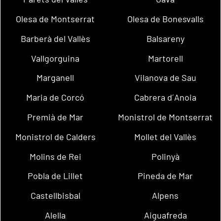
Olesa de Montserrat
Olesa de Bonesvalls
Barberà del Vallès
Balsareny
Vallgorguina
Martorell
Marganell
Vilanova de Sau
Maria de Corcó
Cabrera d´Anoia
Premià de Mar
Monistrol de Montserrat
Monistrol de Calders
Mollet del Vallès
Molins de Rei
Polinyà
Pobla de Lillet
Pineda de Mar
Castellbisbal
Alpens
Alella
Aiguafreda