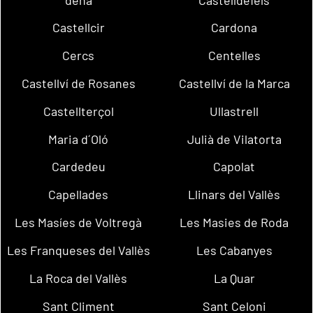
Castellcir
Cardona
Cercs
Centelles
Castellví de Rosanes
Castellví de la Marca
Castellterçol
Ullastrell
Maria d´Oló
Julià de Vilatorta
Cardedeu
Capolat
Capellades
Llinars del Vallès
Les Masíes de Voltregà
Les Masies de Roda
Les Franqueses del Vallès
Les Cabanyes
La Roca del Vallès
La Quar
Sant Climent
Sant Celoni