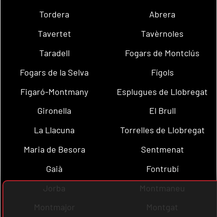
Tordera
Abrera
Tavertet
Tavèrnoles
Taradell
Fogars de Montclús
Fogars de la Selva
Fígols
Figaró-Montmany
Esplugues de Llobregat
Gironella
El Brull
La Llacuna
Torrelles de Llobregat
Maria de Besora
Sentmenat
Gaià
Fontrubí
Jorba
Montmaneu
Montmajor
Montgat