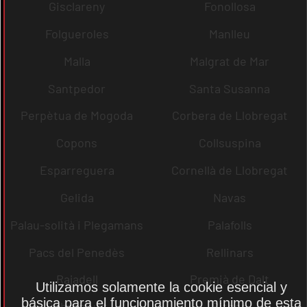
Gisclareny
Fonollosa
Folgueroles
Manlleu
Malla
Malgrat de Mar
Santpedor
Santa Susanna
Perpètua de Mogoda
Corbera de Llobregat
Copons
Collsuspina
Esparreguera
Cornellà de Llobregat
Gelida
Navas
Palau-solità i Plegamans
Palafolls
Pacs del Penedès
Rellinars
Rajadell
Premià de Dalt
Utilizamos solamente la cookie esencial y
básica para el funcionamiento mínimo de esta
Sobremunt
Sitges