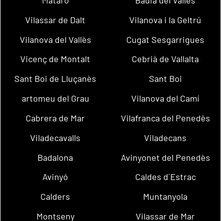
Mataró
Badia del Vallès
Vilassar de Dalt
Vilanova i la Geltrú
Vilanova del Vallès
Cugat Sesgarrigues
Vicenç de Montalt
Cebrià de Vallalta
Sant Boi de Lluçanès
Sant Boi
artomeu del Grau
Vilanova del Camí
Cabrera de Mar
Vilafranca del Penedès
Viladecavalls
Viladecans
Badalona
Avinyonet del Penedès
Avinyó
Caldes d´Estrac
Calders
Muntanyola
Montseny
Vilassar de Mar