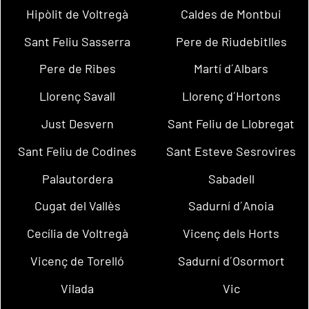
Hipòlit de Voltregà
Caldes de Montbui
Sant Feliu Sasserra
Pere de Riudebitlles
Pere de Ribes
Martí d´Albars
Llorenç Savall
Llorenç d´Hortons
Just Desvern
Sant Feliu de Llobregat
Sant Feliu de Codines
Sant Esteve Sesrovires
Palautordera
Sabadell
Cugat del Vallès
Sadurní d´Anoia
Cecília de Voltregà
Vicenç dels Horts
Vicenç de Torelló
Sadurní d´Osormort
Vilada
Vic