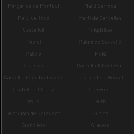
Margarida de Montbui
Martí Sarroca
Martí de Tous
Martí de Centelles
Castellolí
Puigdàlber
Papiol
Palma de Cervelló
Pallejà
Moià
Castellgalí
Castellfullit del Boix
Castellfollit de Riubregós
Castellet i la Gornal
Castell de l´Areny
Puig-reig
rrius
Gurb
Guardiola de Berguedà
Gualba
Granollers
Granera