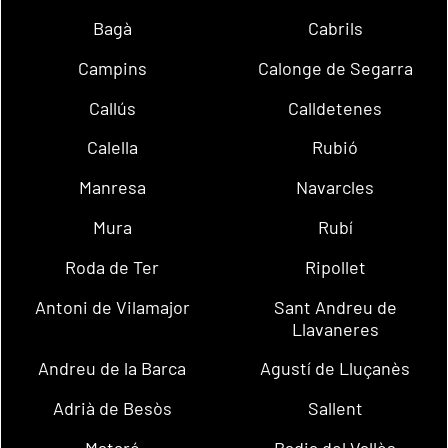
Bagà
Cabrils
Campins
Calonge de Segarra
Callús
Calldetenes
Calella
Rubió
Manresa
Navarcles
Mura
Rubí
Roda de Ter
Ripollet
Antoni de Vilamajor
Sant Andreu de
Llavaneres
Andreu de la Barca
Agustí de Lluçanès
Adrià de Besòs
Sallent