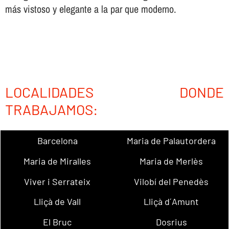
más vistoso y elegante a la par que moderno.
LOCALIDADES DONDE
TRABAJAMOS:
Barcelona
Maria de Palautordera
Maria de Miralles
Maria de Merlès
Viver i Serrateix
Vilobí del Penedès
Lliçà de Vall
Lliçà d´Amunt
El Bruc
Dosrius