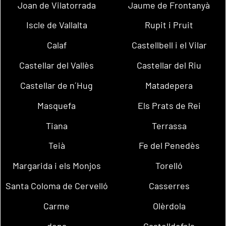
Joan de Vilatorrada
Jaume de Frontanyà
Iscle de Vallalta
Rupit i Pruit
Calaf
Castellbell i el Vilar
Castellar del Vallès
Castellar del Riu
Castellar de n´Hug
Matadepera
Masquefa
Els Prats de Rei
Tiana
Terrassa
Teià
Fe del Penedès
Margarida i els Monjos
Torelló
Santa Coloma de Cervelló
Casserres
Carme
Olèrdola
dena
Castelldefels