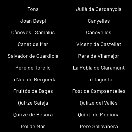
Tona
Julià de Cerdanyola
Joan Despí
Canyelles
Cànoves i Samalús
Canovelles
Canet de Mar
Vicenç de Castellet
Salvador de Guardiola
Pere de Vilamajor
Pere de Torelló
La Pobla de Claramunt
La Nou de Berguedà
La Llagosta
Fruitós de Bages
Fost de Campsentelles
Quirze Safaja
Quirze del Vallès
Quirze de Besora
Quintí de Mediona
Pol de Mar
Pere Sallavinera