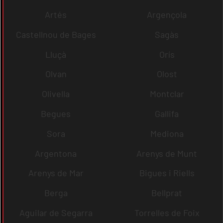
Artés
Argençola
Castellnou de Bages
Sagàs
Lluçà
Orís
Olvan
Olost
Olivella
Montclar
Begues
Gallifa
Sora
Mediona
Argentona
Arenys de Munt
Arenys de Mar
Bigues i Riells
Berga
Bellprat
Aguilar de Segarra
Torrelles de Foix