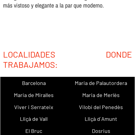
más vistoso y elegante a la par que moderno.
LOCALIDADES DONDE
TRABAJAMOS:
Barcelona
Maria de Palautordera
Maria de Miralles
Maria de Merlès
Viver i Serrateix
Vilobí del Penedès
Lliçà de Vall
Lliçà d´Amunt
El Bruc
Dosrius