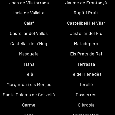
Joan de Vilatorrada
Jaume de Frontanyà
Iscle de Vallalta
Rupit i Pruit
Calaf
Castellbell i el Vilar
Castellar del Vallès
Castellar del Riu
Castellar de n´Hug
Matadepera
Masquefa
Els Prats de Rei
Tiana
Terrassa
Teià
Fe del Penedès
Margarida i els Monjos
Torelló
Santa Coloma de Cervelló
Casserres
Carme
Olèrdola
dena
Castelldefels