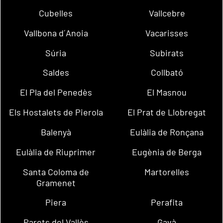
Cubelles
Vallcebre
Vallbona d´Anoia
Vacarisses
Súria
Subirats
Saldes
Collbató
El Pla del Penedès
El Masnou
Els Hostalets de Pierola
El Prat de Llobregat
Balenyà
Eulàlia de Ronçana
Eulàlia de Riuprimer
Eugènia de Berga
Santa Coloma de
Martorelles
Gramenet
Piera
Perafita
Parets del Vallès
Gavà