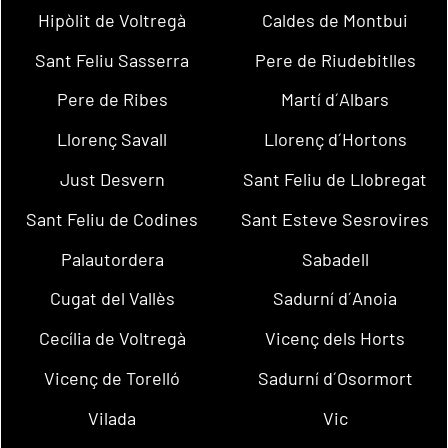
Hipòlit de Voltregà
Caldes de Montbui
Sant Feliu Sasserra
Pere de Riudebitlles
Pere de Ribes
Martí d´Albars
Llorenç Savall
Llorenç d´Hortons
Just Desvern
Sant Feliu de Llobregat
Sant Feliu de Codines
Sant Esteve Sesrovires
Palautordera
Sabadell
Cugat del Vallès
Sadurní d´Anoia
Cecília de Voltregà
Vicenç dels Horts
Vicenç de Torelló
Sadurní d´Osormort
Vilada
Vic