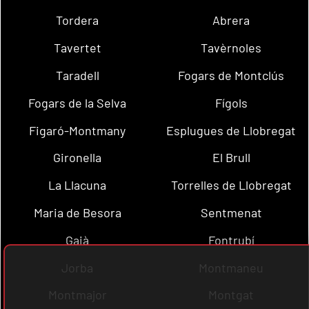
Tordera
Abrera
Tavertet
Tavèrnoles
Taradell
Fogars de Montclús
Fogars de la Selva
Fígols
Figaró-Montmany
Esplugues de Llobregat
Gironella
El Brull
La Llacuna
Torrelles de Llobregat
Maria de Besora
Sentmenat
Gaià
Fontrubí
Jorba
Montmaneu
Montmajor
Montgat