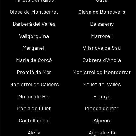
Olesa de Montserrat
Olesa de Bonesvalls
Barberà del Vallès
Balsareny
Vallgorguina
Martorell
Marganell
Vilanova de Sau
Maria de Corcó
Cabrera d´Anoia
Premià de Mar
Monistrol de Montserrat
Monistrol de Calders
Mollet del Vallès
Molins de Rei
Polinyà
Pobla de Lillet
Pineda de Mar
Castellbisbal
Alpens
Alella
Aiguafreda