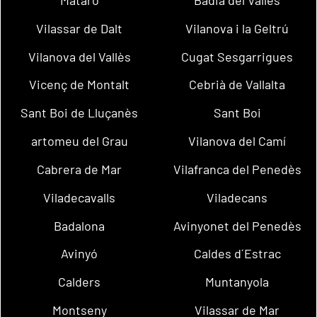
Mataró
Badia del Vallès
Vilassar de Dalt
Vilanova i la Geltrú
Vilanova del Vallès
Cugat Sesgarrigues
Vicenç de Montalt
Cebrià de Vallalta
Sant Boi de Lluçanès
Sant Boi
artomeu del Grau
Vilanova del Camí
Cabrera de Mar
Vilafranca del Penedès
Viladecavalls
Viladecans
Badalona
Avinyonet del Penedès
Avinyó
Caldes d´Estrac
Calders
Muntanyola
Montseny
Vilassar de Mar