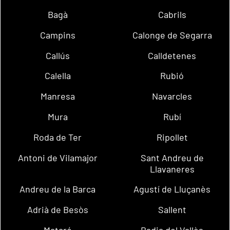
Bagà
Cabrils
Campins
Calonge de Segarra
Callús
Calldetenes
Calella
Rubió
Manresa
Navarcles
Mura
Rubí
Roda de Ter
Ripollet
Antoni de Vilamajor
Sant Andreu de
Llavaneres
Andreu de la Barca
Agustí de Lluçanès
Adrià de Besòs
Sallent