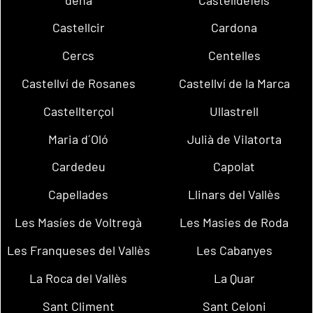
Castellcir
Cardona
Cercs
Centelles
Castellví de Rosanes
Castellví de la Marca
Castellterçol
Ullastrell
Maria d´Oló
Julià de Vilatorta
Cardedeu
Capolat
Capellades
Llinars del Vallès
Les Masíes de Voltregà
Les Masies de Roda
Les Franqueses del Vallès
Les Cabanyes
La Roca del Vallès
La Quar
Sant Climent
Sant Celoni