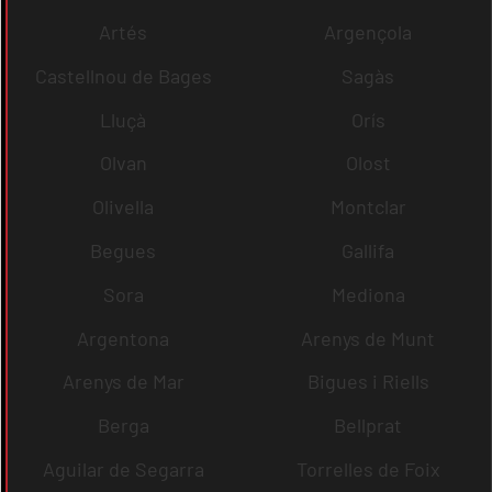
Artés
Argençola
Castellnou de Bages
Sagàs
Lluçà
Orís
Olvan
Olost
Olivella
Montclar
Begues
Gallifa
Sora
Mediona
Argentona
Arenys de Munt
Arenys de Mar
Bigues i Riells
Berga
Bellprat
Aguilar de Segarra
Torrelles de Foix