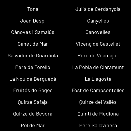
Tona
Julià de Cerdanyola
Joan Despí
Canyelles
Cànoves i Samalús
Canovelles
Canet de Mar
Vicenç de Castellet
Salvador de Guardiola
Pere de Vilamajor
Pere de Torelló
La Pobla de Claramunt
La Nou de Berguedà
La Llagosta
Fruitós de Bages
Fost de Campsentelles
Quirze Safaja
Quirze del Vallès
Quirze de Besora
Quintí de Mediona
Pol de Mar
Pere Sallavinera