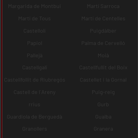
Margarida de Montbui
Martí Sarroca
Martí de Tous
Martí de Centelles
Castellolí
Puigdàlber
Papiol
Palma de Cervelló
Pallejà
Moià
Castellgalí
Castellfullit del Boix
Castellfollit de Riubregós
Castellet i la Gornal
Castell de l´Areny
Puig-reig
rrius
Gurb
Guardiola de Berguedà
Gualba
Granollers
Granera