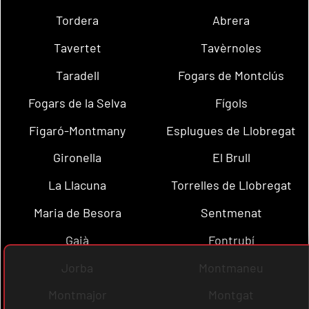
Tordera
Abrera
Tavertet
Tavèrnoles
Taradell
Fogars de Montclús
Fogars de la Selva
Fígols
Figaró-Montmany
Esplugues de Llobregat
Gironella
El Brull
La Llacuna
Torrelles de Llobregat
Maria de Besora
Sentmenat
Gaià
Fontrubí
Jorba
Montmaneu
Montmajor
Montgat