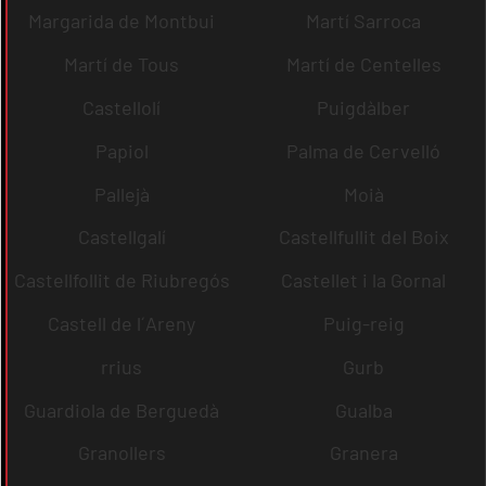
Margarida de Montbui
Martí Sarroca
Martí de Tous
Martí de Centelles
Castellolí
Puigdàlber
Papiol
Palma de Cervelló
Pallejà
Moià
Castellgalí
Castellfullit del Boix
Castellfollit de Riubregós
Castellet i la Gornal
Castell de l´Areny
Puig-reig
rrius
Gurb
Guardiola de Berguedà
Gualba
Granollers
Granera