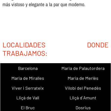
más vistoso y elegante a la par que moderno.
LOCALIDADES DONDE
TRABAJAMOS:
Barcelona
Maria de Palautordera
Maria de Miralles
Maria de Merlès
Viver i Serrateix
Vilobí del Penedès
Lliçà de Vall
Lliçà d´Amunt
El Bruc
Dosrius