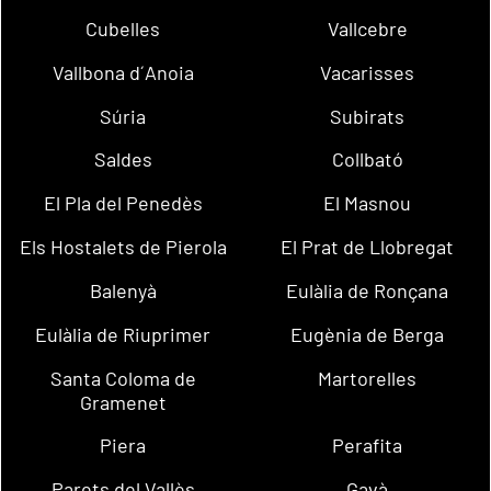
Cubelles
Vallcebre
Vallbona d´Anoia
Vacarisses
Súria
Subirats
Saldes
Collbató
El Pla del Penedès
El Masnou
Els Hostalets de Pierola
El Prat de Llobregat
Balenyà
Eulàlia de Ronçana
Eulàlia de Riuprimer
Eugènia de Berga
Santa Coloma de
Martorelles
Gramenet
Piera
Perafita
Parets del Vallès
Gavà