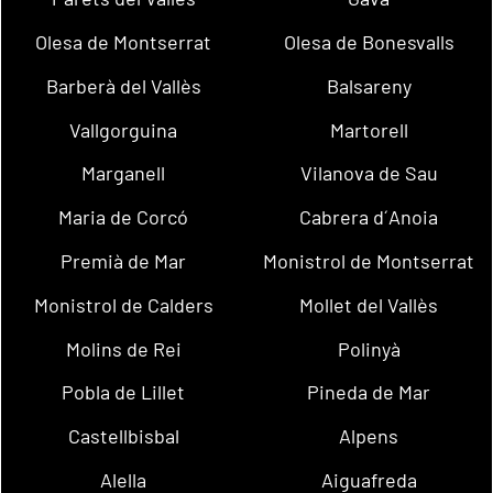
Olesa de Montserrat
Olesa de Bonesvalls
Barberà del Vallès
Balsareny
Vallgorguina
Martorell
Marganell
Vilanova de Sau
Maria de Corcó
Cabrera d´Anoia
Premià de Mar
Monistrol de Montserrat
Monistrol de Calders
Mollet del Vallès
Molins de Rei
Polinyà
Pobla de Lillet
Pineda de Mar
Castellbisbal
Alpens
Alella
Aiguafreda