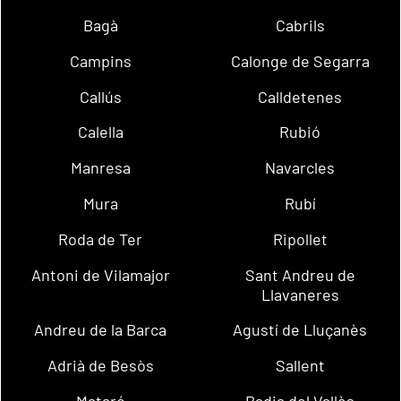
Bagà
Cabrils
Campins
Calonge de Segarra
Callús
Calldetenes
Calella
Rubió
Manresa
Navarcles
Mura
Rubí
Roda de Ter
Ripollet
Antoni de Vilamajor
Sant Andreu de
Llavaneres
Andreu de la Barca
Agustí de Lluçanès
Adrià de Besòs
Sallent