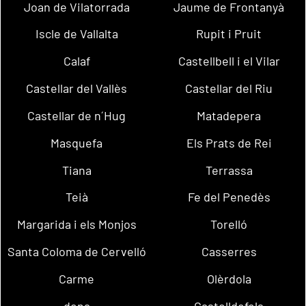
Joan de Vilatorrada
Jaume de Frontanyà
Iscle de Vallalta
Rupit i Pruit
Calaf
Castellbell i el Vilar
Castellar del Vallès
Castellar del Riu
Castellar de n´Hug
Matadepera
Masquefa
Els Prats de Rei
Tiana
Terrassa
Teià
Fe del Penedès
Margarida i els Monjos
Torelló
Santa Coloma de Cervelló
Casserres
Carme
Olèrdola
dena
Castelldefels