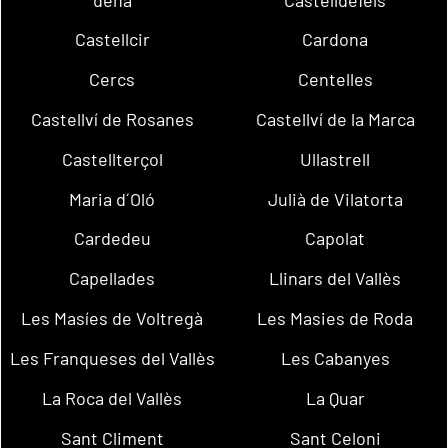
Castellcir
Cardona
Cercs
Centelles
Castellví de Rosanes
Castellví de la Marca
Castellterçol
Ullastrell
Maria d´Oló
Julià de Vilatorta
Cardedeu
Capolat
Capellades
Llinars del Vallès
Les Masíes de Voltregà
Les Masies de Roda
Les Franqueses del Vallès
Les Cabanyes
La Roca del Vallès
La Quar
Sant Climent
Sant Celoni