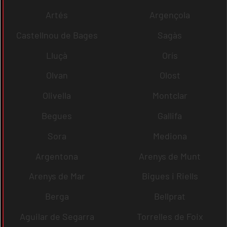
Artés
Argençola
Castellnou de Bages
Sagàs
Lluçà
Orís
Olvan
Olost
Olivella
Montclar
Begues
Gallifa
Sora
Mediona
Argentona
Arenys de Munt
Arenys de Mar
Bigues i Riells
Berga
Bellprat
Aguilar de Segarra
Torrelles de Foix