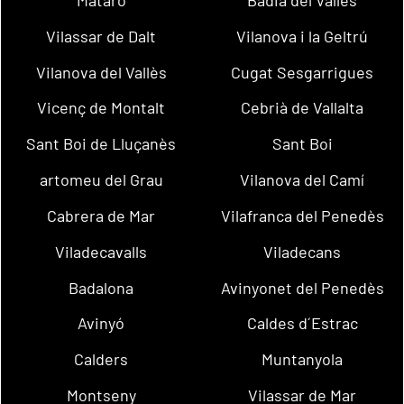
Mataró
Badia del Vallès
Vilassar de Dalt
Vilanova i la Geltrú
Vilanova del Vallès
Cugat Sesgarrigues
Vicenç de Montalt
Cebrià de Vallalta
Sant Boi de Lluçanès
Sant Boi
artomeu del Grau
Vilanova del Camí
Cabrera de Mar
Vilafranca del Penedès
Viladecavalls
Viladecans
Badalona
Avinyonet del Penedès
Avinyó
Caldes d´Estrac
Calders
Muntanyola
Montseny
Vilassar de Mar