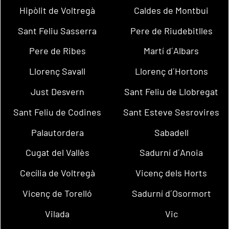
Hipòlit de Voltregà
Caldes de Montbui
Sant Feliu Sasserra
Pere de Riudebitlles
Pere de Ribes
Martí d´Albars
Llorenç Savall
Llorenç d´Hortons
Just Desvern
Sant Feliu de Llobregat
Sant Feliu de Codines
Sant Esteve Sesrovires
Palautordera
Sabadell
Cugat del Vallès
Sadurní d´Anoia
Cecília de Voltregà
Vicenç dels Horts
Vicenç de Torelló
Sadurní d´Osormort
Vilada
Vic