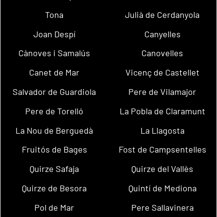
Tona
Julià de Cerdanyola
Joan Despí
Canyelles
Cànoves i Samalús
Canovelles
Canet de Mar
Vicenç de Castellet
Salvador de Guardiola
Pere de Vilamajor
Pere de Torelló
La Pobla de Claramunt
La Nou de Berguedà
La Llagosta
Fruitós de Bages
Fost de Campsentelles
Quirze Safaja
Quirze del Vallès
Quirze de Besora
Quintí de Mediona
Pol de Mar
Pere Sallavinera