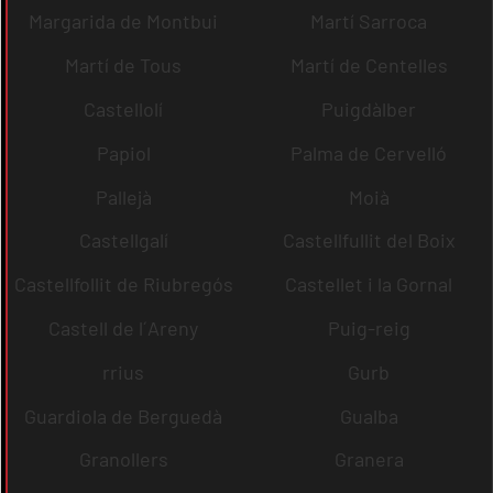
Margarida de Montbui
Martí Sarroca
Martí de Tous
Martí de Centelles
Castellolí
Puigdàlber
Papiol
Palma de Cervelló
Pallejà
Moià
Castellgalí
Castellfullit del Boix
Castellfollit de Riubregós
Castellet i la Gornal
Castell de l´Areny
Puig-reig
rrius
Gurb
Guardiola de Berguedà
Gualba
Granollers
Granera