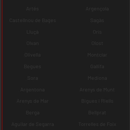
Artés
Argençola
Castellnou de Bages
Sagàs
Lluçà
Orís
Olvan
Olost
Olivella
Montclar
Begues
Gallifa
Sora
Mediona
Argentona
Arenys de Munt
Arenys de Mar
Bigues i Riells
Berga
Bellprat
Aguilar de Segarra
Torrelles de Foix