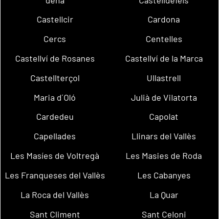
Castellcir
Cardona
Cercs
Centelles
Castellví de Rosanes
Castellví de la Marca
Castellterçol
Ullastrell
Maria d´Oló
Julià de Vilatorta
Cardedeu
Capolat
Capellades
Llinars del Vallès
Les Masíes de Voltregà
Les Masies de Roda
Les Franqueses del Vallès
Les Cabanyes
La Roca del Vallès
La Quar
Sant Climent
Sant Celoni