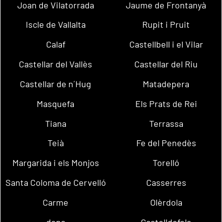
Joan de Vilatorrada
Jaume de Frontanyà
Iscle de Vallalta
Rupit i Pruit
Calaf
Castellbell i el Vilar
Castellar del Vallès
Castellar del Riu
Castellar de n´Hug
Matadepera
Masquefa
Els Prats de Rei
Tiana
Terrassa
Teià
Fe del Penedès
Margarida i els Monjos
Torelló
Santa Coloma de Cervelló
Casserres
Carme
Olèrdola
dena
Castelldefels