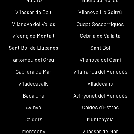
Mataró
Badia del Vallès
Vilassar de Dalt
Vilanova i la Geltrú
Vilanova del Vallès
Cugat Sesgarrigues
Vicenç de Montalt
Cebrià de Vallalta
Sant Boi de Lluçanès
Sant Boi
artomeu del Grau
Vilanova del Camí
Cabrera de Mar
Vilafranca del Penedès
Viladecavalls
Viladecans
Badalona
Avinyonet del Penedès
Avinyó
Caldes d´Estrac
Calders
Muntanyola
Montseny
Vilassar de Mar