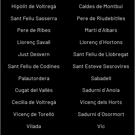
Hipòlit de Voltregà
Caldes de Montbui
Sant Feliu Sasserra
Pere de Riudebitlles
Pere de Ribes
Martí d´Albars
Llorenç Savall
Llorenç d´Hortons
Just Desvern
Sant Feliu de Llobregat
Sant Feliu de Codines
Sant Esteve Sesrovires
Palautordera
Sabadell
Cugat del Vallès
Sadurní d´Anoia
Cecília de Voltregà
Vicenç dels Horts
Vicenç de Torelló
Sadurní d´Osormort
Vilada
Vic