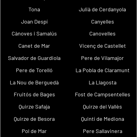
Tona
Julià de Cerdanyola
Joan Despí
Canyelles
Cànoves i Samalús
Canovelles
Canet de Mar
Vicenç de Castellet
Salvador de Guardiola
Pere de Vilamajor
Pere de Torelló
La Pobla de Claramunt
La Nou de Berguedà
La Llagosta
Fruitós de Bages
Fost de Campsentelles
Quirze Safaja
Quirze del Vallès
Quirze de Besora
Quintí de Mediona
Pol de Mar
Pere Sallavinera