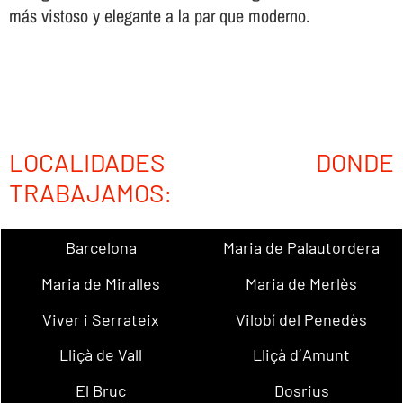
más vistoso y elegante a la par que moderno.
LOCALIDADES DONDE
TRABAJAMOS:
Barcelona
Maria de Palautordera
Maria de Miralles
Maria de Merlès
Viver i Serrateix
Vilobí del Penedès
Lliçà de Vall
Lliçà d´Amunt
El Bruc
Dosrius