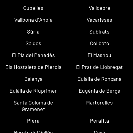
Cubelles
Vallcebre
Vallbona d´Anoia
Vacarisses
Súria
Subirats
Saldes
Collbató
El Pla del Penedès
El Masnou
Els Hostalets de Pierola
El Prat de Llobregat
Balenyà
Eulàlia de Ronçana
Eulàlia de Riuprimer
Eugènia de Berga
Santa Coloma de
Martorelles
Gramenet
Piera
Perafita
Parets del Vallès
Gavà