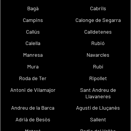
Bagà
Cabrils
Campins
Calonge de Segarra
Callús
Calldetenes
Calella
Rubió
Manresa
Navarcles
Mura
Rubí
Roda de Ter
Ripollet
Antoni de Vilamajor
Sant Andreu de
Llavaneres
Andreu de la Barca
Agustí de Lluçanès
Adrià de Besòs
Sallent