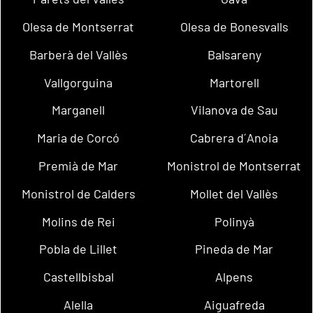
Olesa de Montserrat
Olesa de Bonesvalls
Barberà del Vallès
Balsareny
Vallgorguina
Martorell
Marganell
Vilanova de Sau
Maria de Corcó
Cabrera d´Anoia
Premià de Mar
Monistrol de Montserrat
Monistrol de Calders
Mollet del Vallès
Molins de Rei
Polinyà
Pobla de Lillet
Pineda de Mar
Castellbisbal
Alpens
Alella
Aiguafreda