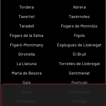
Tordera
Abrera
Tavertet
Tavèrnoles
Taradell
Fogars de Montclús
Fogars de la Selva
Fígols
Figaró-Montmany
Esplugues de Llobregat
Gironella
El Brull
La Llacuna
Torrelles de Llobregat
Maria de Besora
Sentmenat
Gaià
Fontrubí
Jorba
Montmaneu
Montmajor
Montgat