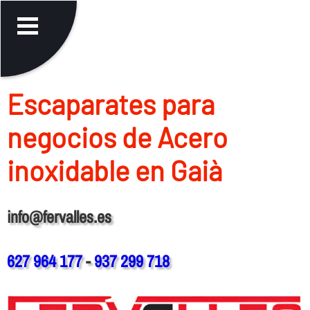
Escaparates para
negocios de Acero
inoxidable en Gaià
info@fervalles.es
627 964 177
-
937 299 718