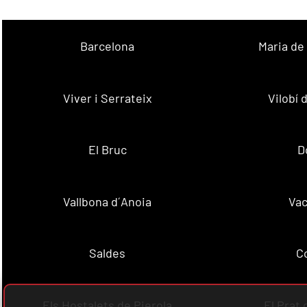
Barcelona
Maria de
Viver i Serrateix
Vilobí
El Bruc
D
Vallbona d´Anoia
Vac
Saldes
C
Els Hostalets de Pierola
El Prat