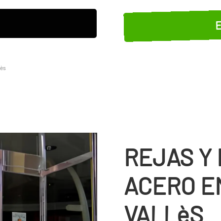
E
lès
REJAS Y
ACERO E
VALLèS