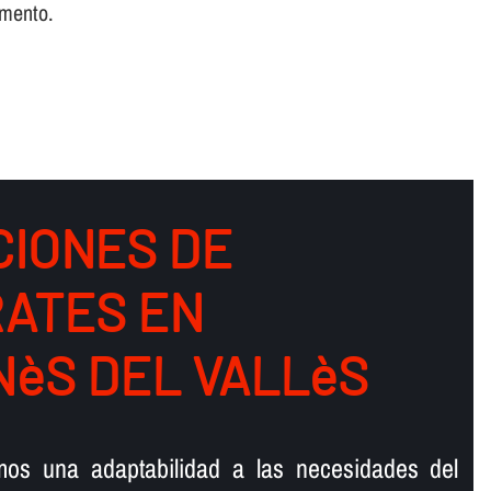
omento.
CIONES DE
ATES EN
èS DEL VALLèS
s una adaptabilidad a las necesidades del