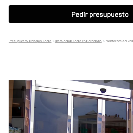
Pedir presupuesto
Presupuesto Trabajos Acero
Instalacion Acero en Barcelona
Montornès del Val