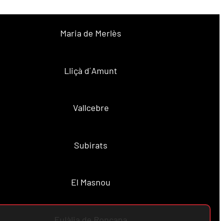
Maria de Merlès
Lliçà d´Amunt
Vallcebre
Subirats
El Masnou
Eulàlia de Ronçana