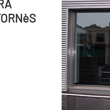
RA
TORNèS