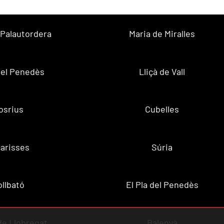
 Palautordera
Maria de Miralles
 del Penedès
Lliçà de Vall
osrius
Cubelles
arisses
Súria
ollbató
El Pla del Penedès
 de Llobregat
Balenyà