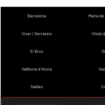
Barcelona
Maria de
Viver i Serrateix
Vilobí
El Bruc
D
Vallbona d´Anoia
Vac
Saldes
C
Els Hostalets de Pierola
El Prat