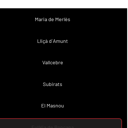
Maria de Merlès
Lliçà d´Amunt
Vallcebre
Subirats
El Masnou
Eulàlia de Ronçana