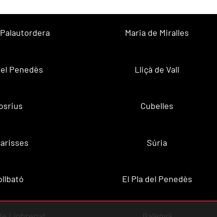
 Palautordera
Maria de Miralles
 del Penedès
Lliçà de Vall
osrius
Cubelles
arisses
Súria
ollbató
El Pla del Penedès
 de Llobregat
Balenyà