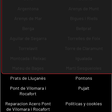
Argentona
Arenys de Munt
Arenys de Mar
Bigues i Riells
Berga
Bellprat
Aguilar de Segarra
Torrelles de Foix
Torrelavit
Torre de Claramunt
Montcada i Reixac
Igualada
Mateu de Bages
Martí Sesgueioles
Prats de Lluçanès
Pontons
Pont de Vilomara i
Pujalt
Rocafort
Reparacion Acero Pont
Políticas y cookies
de Vilomara i Rocafort