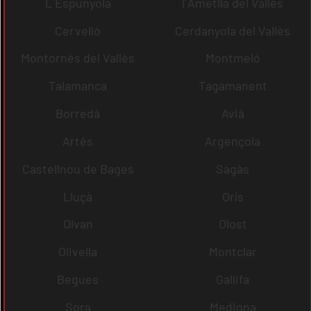
L´Espunyola
l´Ametlla del Vallès
Cervelló
Cerdanyola del Vallès
Montornès del Vallès
Montmeló
Talamanca
Tagamanent
Borredà
Avià
Artés
Argençola
Castellnou de Bages
Sagàs
Lluçà
Orís
Olvan
Olost
Olivella
Montclar
Begues
Gallifa
Sora
Mediona