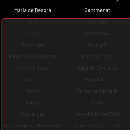
Maria de Besora
Sentmenat
Gaià
Fontrubí
Jorba
Montmaneu
Montmajor
Montgat
Margarida de Montbui
Martí Sarroca
Martí de Tous
Martí de Centelles
Castellolí
Puigdàlber
Papiol
Palma de Cervelló
Pallejà
Moià
Castellgalí
Castellfullit del Boix
Castellfollit de Riubregós
Castellet i la Gornal