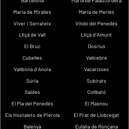
Barcelona
Maria de Palautordera
Maria de Miralles
Maria de Merlès
Viver i Serrateix
Vilobí del Penedès
Lliçà de Vall
Lliçà d´Amunt
El Bruc
Dosrius
Cubelles
Vallcebre
Vallbona d´Anoia
Vacarisses
Súria
Subirats
Saldes
Collbató
El Pla del Penedès
El Masnou
Els Hostalets de Pierola
El Prat de Llobregat
Balenyà
Eulàlia de Ronçana