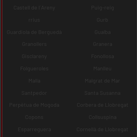
Castell de l´Areny
Puig-reig
rrius
Gurb
Guardiola de Berguedà
Gualba
Granollers
Granera
Gisclareny
Fonollosa
Folgueroles
Manlleu
Malla
Malgrat de Mar
Santpedor
Santa Susanna
Perpètua de Mogoda
Corbera de Llobregat
Copons
Collsuspina
Esparreguera
Cornellà de Llobregat