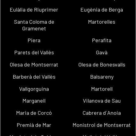
Eulàlia de Riuprimer
Eugènia de Berga
Santa Coloma de
Martorelles
Gramenet
Piera
Perafita
Parets del Vallès
Gavà
Olesa de Montserrat
Olesa de Bonesvalls
Barberà del Vallès
Balsareny
Vallgorguina
Martorell
Marganell
Vilanova de Sau
Maria de Corcó
Cabrera d´Anoia
Premià de Mar
Monistrol de Montserrat