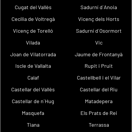
Cugat del Vallès
Sadurní d´Anoia
Cecília de Voltregà
Vicenç dels Horts
Vicenç de Torelló
Sadurní d´Osormort
Vilada
Vic
Joan de Vilatorrada
Jaume de Frontanyà
Iscle de Vallalta
Rupit i Pruit
Calaf
Castellbell i el Vilar
Castellar del Vallès
Castellar del Riu
Castellar de n´Hug
Matadepera
Masquefa
Els Prats de Rei
Tiana
Terrassa