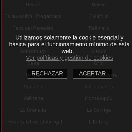
Gelida
Navas
Palau-solità i Plegamans
Palafolls
Pacs del Penedès
Rellinars
Utilizamos solamente la cookie esencial y
Rajadell
Premià de Dalt
básica para el funcionamiento mínimo de esta
web.
Sobremunt
Sitges
Ver políticas y gestión de cookies
Seva
Orpí
RECHAZAR
ACEPTAR
Oristà
Vilalba Sasserra
Veciana
Vallromanes
Vallirana
Montesquiu
La Granada
La Garriga
L´Hospitalet de Llobregat
L´Estany