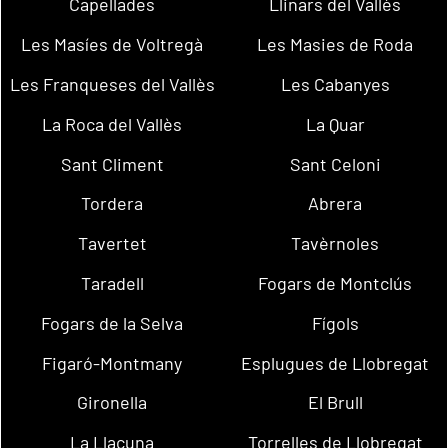
Capellades
Llinars del Vallès
Les Masíes de Voltregà
Les Masies de Roda
Les Franqueses del Vallès
Les Cabanyes
La Roca del Vallès
La Quar
Sant Climent
Sant Celoni
Tordera
Abrera
Tavertet
Tavèrnoles
Taradell
Fogars de Montclús
Fogars de la Selva
Fígols
Figaró-Montmany
Esplugues de Llobregat
Gironella
El Brull
La Llacuna
Torrelles de Llobregat