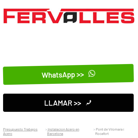
WhatsApp >>
LLAMAR >>
Presupuesto Trabajos
Instalacion Acero en
Pont de Vilomara i
Acero
Barcelona
Rocafort