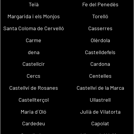
Teià
Fe del Penedès
Margarida i els Monjos
Torelló
Santa Coloma de Cervelló
Casserres
Carme
Olèrdola
dena
Castelldefels
Castellcir
Cardona
Cercs
Centelles
Castellví de Rosanes
Castellví de la Marca
Castellterçol
Ullastrell
Maria d´Oló
Julià de Vilatorta
Cardedeu
Capolat