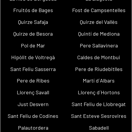
Fruitós de Bages
Fost de Campsentelles
Quirze Safaja
Quirze del Vallès
Quirze de Besora
Quintí de Mediona
Pol de Mar
Pere Sallavinera
Hipòlit de Voltregà
Caldes de Montbui
Sant Feliu Sasserra
Pere de Riudebitlles
Pere de Ribes
Martí d´Albars
Llorenç Savall
Llorenç d´Hortons
Just Desvern
Sant Feliu de Llobregat
Sant Feliu de Codines
Sant Esteve Sesrovires
Palautordera
Sabadell