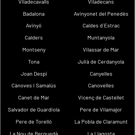
Viladecavalls
Viladecans
Badalona
Avinyonet del Penedès
Avinyó
Caldes d´Estrac
Calders
Muntanyola
Montseny
Vilassar de Mar
Tona
Julià de Cerdanyola
Joan Despí
Canyelles
Cànoves i Samalús
Canovelles
Canet de Mar
Vicenç de Castellet
Salvador de Guardiola
Pere de Vilamajor
Pere de Torelló
La Pobla de Claramunt
La Nou de Berguedà
La Llagosta