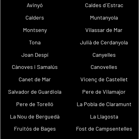
Avinyó
Caldes d´Estrac
Calders
Muntanyola
Montseny
Vilassar de Mar
Tona
Julià de Cerdanyola
Joan Despí
Canyelles
Cànoves i Samalús
Canovelles
Canet de Mar
Vicenç de Castellet
Salvador de Guardiola
Pere de Vilamajor
Pere de Torelló
La Pobla de Claramunt
La Nou de Berguedà
La Llagosta
Fruitós de Bages
Fost de Campsentelles