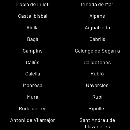
Pobla de Lillet
Pineda de Mar
Castellbisbal
Alpens
Alella
Aiguafreda
Bagà
Cabrils
Campins
Calonge de Segarra
Callús
Calldetenes
Calella
Rubió
Manresa
Navarcles
Mura
Rubí
Roda de Ter
Ripollet
Antoni de Vilamajor
Sant Andreu de
Llavaneres