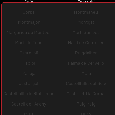
Gaià
Fontrubí
Jorba
Montmaneu
Montmajor
Montgat
Margarida de Montbui
Martí Sarroca
Martí de Tous
Martí de Centelles
Castellolí
Puigdàlber
Papiol
Palma de Cervelló
Pallejà
Moià
Castellgalí
Castellfullit del Boix
Castellfollit de Riubregós
Castellet i la Gornal
Castell de l´Areny
Puig-reig
rrius
Gurb