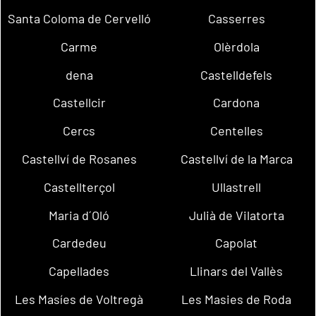
Santa Coloma de Cervelló
Casserres
Carme
Olèrdola
dena
Castelldefels
Castellcir
Cardona
Cercs
Centelles
Castellví de Rosanes
Castellví de la Marca
Castellterçol
Ullastrell
Maria d´Oló
Julià de Vilatorta
Cardedeu
Capolat
Capellades
Llinars del Vallès
Les Masíes de Voltregà
Les Masies de Roda