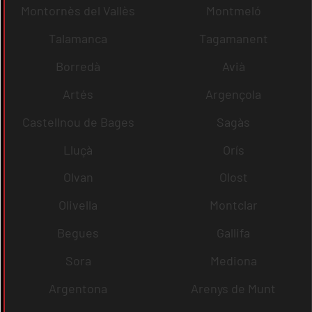
Montornès del Vallès
Montmeló
Talamanca
Tagamanent
Borredà
Avià
Artés
Argençola
Castellnou de Bages
Sagàs
Lluçà
Orís
Olvan
Olost
Olivella
Montclar
Begues
Gallifa
Sora
Mediona
Argentona
Arenys de Munt