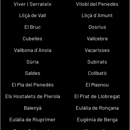
Viver i Serrateix
Vilobí del Penedès
Lliçà de Vall
Lliçà d´Amunt
El Bruc
Dosrius
Cubelles
Vallcebre
Vallbona d´Anoia
Vacarisses
Súria
Subirats
Saldes
Collbató
El Pla del Penedès
El Masnou
Els Hostalets de Pierola
El Prat de Llobregat
Balenyà
Eulàlia de Ronçana
Eulàlia de Riuprimer
Eugènia de Berga