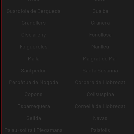
Guardiola de Berguedà
Gualba
Granollers
Granera
Gisclareny
Fonollosa
Folgueroles
Manlleu
Malla
Malgrat de Mar
Santpedor
Santa Susanna
Perpètua de Mogoda
Corbera de Llobregat
Copons
Collsuspina
Esparreguera
Cornellà de Llobregat
Gelida
Navas
Palau-solità i Plegamans
Palafolls