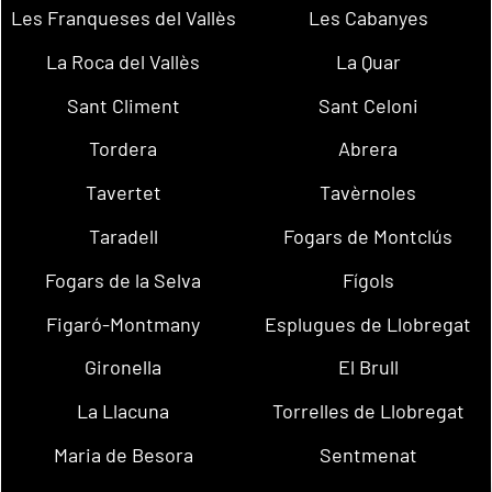
Les Franqueses del Vallès
Les Cabanyes
La Roca del Vallès
La Quar
Sant Climent
Sant Celoni
Tordera
Abrera
Tavertet
Tavèrnoles
Taradell
Fogars de Montclús
Fogars de la Selva
Fígols
Figaró-Montmany
Esplugues de Llobregat
Gironella
El Brull
La Llacuna
Torrelles de Llobregat
Maria de Besora
Sentmenat