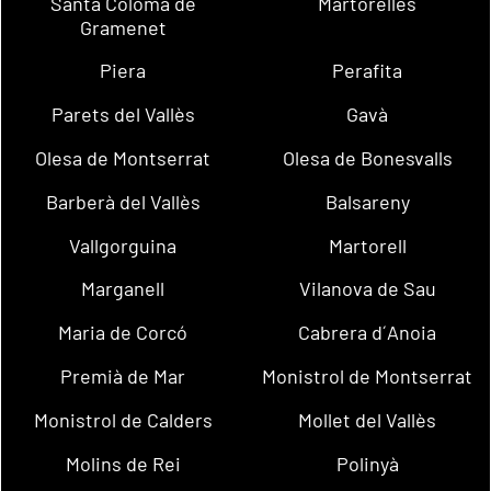
Santa Coloma de
Martorelles
Gramenet
Piera
Perafita
Parets del Vallès
Gavà
Olesa de Montserrat
Olesa de Bonesvalls
Barberà del Vallès
Balsareny
Vallgorguina
Martorell
Marganell
Vilanova de Sau
Maria de Corcó
Cabrera d´Anoia
Premià de Mar
Monistrol de Montserrat
Monistrol de Calders
Mollet del Vallès
Molins de Rei
Polinyà