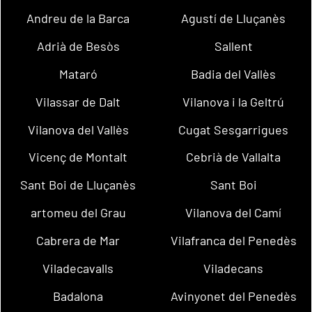
Andreu de la Barca
Agustí de Lluçanès
Adrià de Besòs
Sallent
Mataró
Badia del Vallès
Vilassar de Dalt
Vilanova i la Geltrú
Vilanova del Vallès
Cugat Sesgarrigues
Vicenç de Montalt
Cebrià de Vallalta
Sant Boi de Lluçanès
Sant Boi
artomeu del Grau
Vilanova del Camí
Cabrera de Mar
Vilafranca del Penedès
Viladecavalls
Viladecans
Badalona
Avinyonet del Penedès