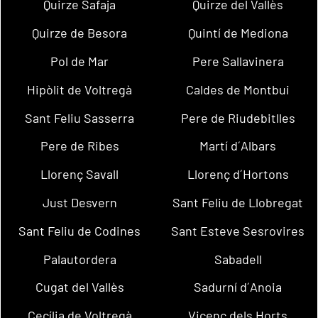
Quirze Safaja
Quirze del Vallès
Quirze de Besora
Quintí de Mediona
Pol de Mar
Pere Sallavinera
Hipòlit de Voltregà
Caldes de Montbui
Sant Feliu Sasserra
Pere de Riudebitlles
Pere de Ribes
Martí d´Albars
Llorenç Savall
Llorenç d´Hortons
Just Desvern
Sant Feliu de Llobregat
Sant Feliu de Codines
Sant Esteve Sesrovires
Palautordera
Sabadell
Cugat del Vallès
Sadurní d´Anoia
Cecília de Voltregà
Vicenç dels Horts