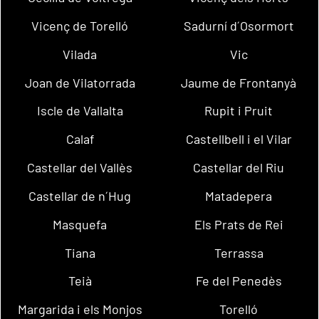
Vicenç de Torelló
Sadurní d´Osormort
Vilada
Vic
Joan de Vilatorrada
Jaume de Frontanyà
Iscle de Vallalta
Rupit i Pruit
Calaf
Castellbell i el Vilar
Castellar del Vallès
Castellar del Riu
Castellar de n´Hug
Matadepera
Masquefa
Els Prats de Rei
Tiana
Terrassa
Teià
Fe del Penedès
Margarida i els Monjos
Torelló