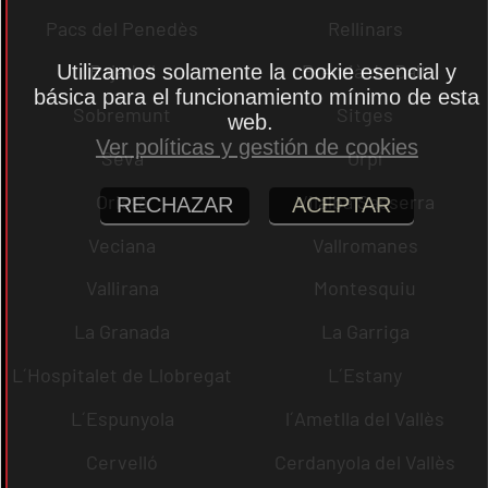
Pacs del Penedès
Rellinars
Rajadell
Premià de Dalt
Utilizamos solamente la cookie esencial y
básica para el funcionamiento mínimo de esta
Sobremunt
Sitges
web.
Ver políticas y gestión de cookies
Seva
Orpí
Oristà
Vilalba Sasserra
RECHAZAR
ACEPTAR
Veciana
Vallromanes
Vallirana
Montesquiu
La Granada
La Garriga
L´Hospitalet de Llobregat
L´Estany
L´Espunyola
l´Ametlla del Vallès
Cervelló
Cerdanyola del Vallès