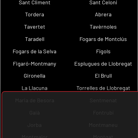
Sant Climent
Sant Celoni
Tordera
Abrera
Tavertet
Tavèrnoles
Taradell
Fogars de Montclús
Fogars de la Selva
Fígols
Figaró-Montmany
Esplugues de Llobregat
Gironella
El Brull
La Llacuna
Torrelles de Llobregat
Maria de Besora
Sentmenat
Gaià
Fontrubí
Jorba
Montmaneu
Montmajor
Montgat