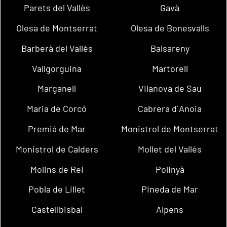
Parets del Vallès
Gavà
Olesa de Montserrat
Olesa de Bonesvalls
Barberà del Vallès
Balsareny
Vallgorguina
Martorell
Marganell
Vilanova de Sau
Maria de Corcó
Cabrera d´Anoia
Premià de Mar
Monistrol de Montserrat
Monistrol de Calders
Mollet del Vallès
Molins de Rei
Polinyà
Pobla de Lillet
Pineda de Mar
Castellbisbal
Alpens