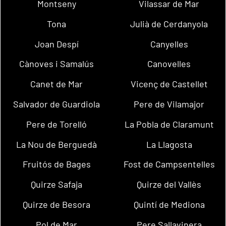
Montseny
Vilassar de Mar
Tona
Julià de Cerdanyola
Joan Despí
Canyelles
Cànoves i Samalús
Canovelles
Canet de Mar
Vicenç de Castellet
Salvador de Guardiola
Pere de Vilamajor
Pere de Torelló
La Pobla de Claramunt
La Nou de Berguedà
La Llagosta
Fruitós de Bages
Fost de Campsentelles
Quirze Safaja
Quirze del Vallès
Quirze de Besora
Quintí de Mediona
Pol de Mar
Pere Sallavinera