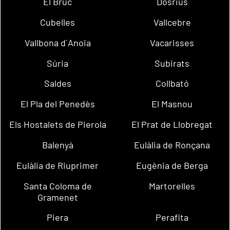
El Bruc
Dosrius
Cubelles
Vallcebre
Vallbona d´Anoia
Vacarisses
Súria
Subirats
Saldes
Collbató
El Pla del Penedès
El Masnou
Els Hostalets de Pierola
El Prat de Llobregat
Balenyà
Eulàlia de Ronçana
Eulàlia de Riuprimer
Eugènia de Berga
Santa Coloma de
Martorelles
Gramenet
Piera
Perafita