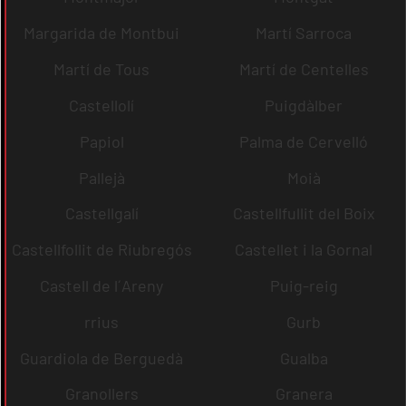
Margarida de Montbui
Martí Sarroca
Martí de Tous
Martí de Centelles
Castellolí
Puigdàlber
Papiol
Palma de Cervelló
Pallejà
Moià
Castellgalí
Castellfullit del Boix
Castellfollit de Riubregós
Castellet i la Gornal
Castell de l´Areny
Puig-reig
rrius
Gurb
Guardiola de Berguedà
Gualba
Granollers
Granera