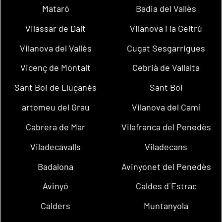
Mataró
Badia del Vallès
Vilassar de Dalt
Vilanova i la Geltrú
Vilanova del Vallès
Cugat Sesgarrigues
Vicenç de Montalt
Cebrià de Vallalta
Sant Boi de Lluçanès
Sant Boi
artomeu del Grau
Vilanova del Camí
Cabrera de Mar
Vilafranca del Penedès
Viladecavalls
Viladecans
Badalona
Avinyonet del Penedès
Avinyó
Caldes d´Estrac
Calders
Muntanyola