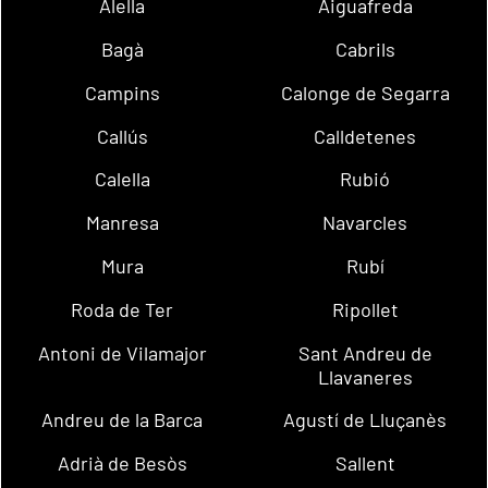
Alella
Aiguafreda
Bagà
Cabrils
Campins
Calonge de Segarra
Callús
Calldetenes
Calella
Rubió
Manresa
Navarcles
Mura
Rubí
Roda de Ter
Ripollet
Antoni de Vilamajor
Sant Andreu de
Llavaneres
Andreu de la Barca
Agustí de Lluçanès
Adrià de Besòs
Sallent