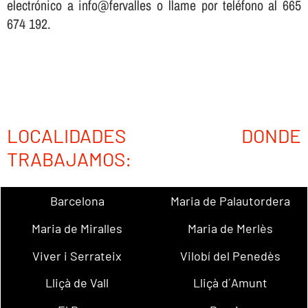
electrónico a info@fervalles o llame por teléfono al 665
674 192.
LOCALIDADES DONDE
TRABAJAMOS:
Barcelona
Maria de Palautordera
Maria de Miralles
Maria de Merlès
Viver i Serrateix
Vilobí del Penedès
Lliçà de Vall
Lliçà d´Amunt