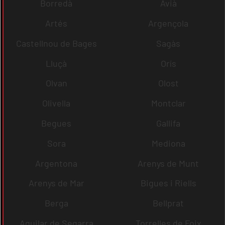
Borredà
Avià
Artés
Argençola
Castellnou de Bages
Sagàs
Lluçà
Orís
Olvan
Olost
Olivella
Montclar
Begues
Gallifa
Sora
Mediona
Argentona
Arenys de Munt
Arenys de Mar
Bigues i Riells
Berga
Bellprat
Aguilar de Segarra
Torrelles de Foix