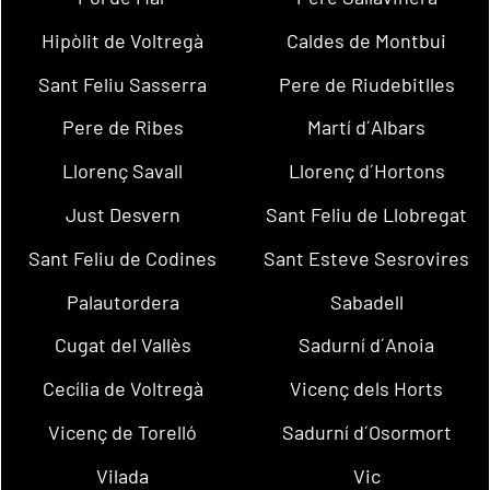
Hipòlit de Voltregà
Caldes de Montbui
Sant Feliu Sasserra
Pere de Riudebitlles
Pere de Ribes
Martí d´Albars
Llorenç Savall
Llorenç d´Hortons
Just Desvern
Sant Feliu de Llobregat
Sant Feliu de Codines
Sant Esteve Sesrovires
Palautordera
Sabadell
Cugat del Vallès
Sadurní d´Anoia
Cecília de Voltregà
Vicenç dels Horts
Vicenç de Torelló
Sadurní d´Osormort
Vilada
Vic