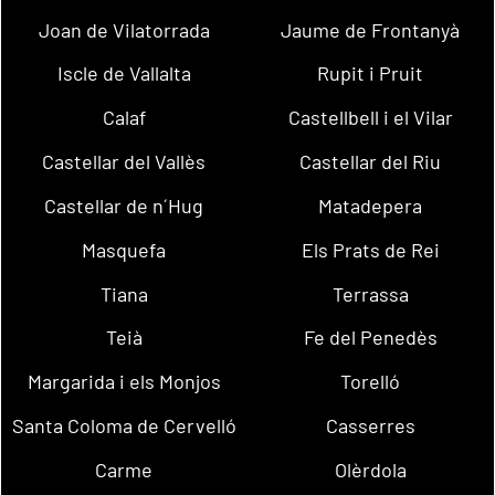
Joan de Vilatorrada
Jaume de Frontanyà
Iscle de Vallalta
Rupit i Pruit
Calaf
Castellbell i el Vilar
Castellar del Vallès
Castellar del Riu
Castellar de n´Hug
Matadepera
Masquefa
Els Prats de Rei
Tiana
Terrassa
Teià
Fe del Penedès
Margarida i els Monjos
Torelló
Santa Coloma de Cervelló
Casserres
Carme
Olèrdola