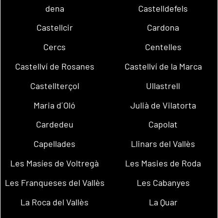
dena
Castelldefels
Castellcir
Cardona
Cercs
Centelles
Castellví de Rosanes
Castellví de la Marca
Castellterçol
Ullastrell
Maria d´Oló
Julià de Vilatorta
Cardedeu
Capolat
Capellades
Llinars del Vallès
Les Masíes de Voltregà
Les Masies de Roda
Les Franqueses del Vallès
Les Cabanyes
La Roca del Vallès
La Quar