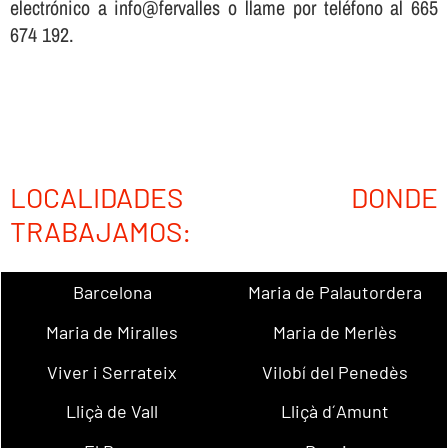
electrónico a info@fervalles o llame por teléfono al 665
674 192.
LOCALIDADES DONDE
TRABAJAMOS:
Barcelona
Maria de Palautordera
Maria de Miralles
Maria de Merlès
Viver i Serrateix
Vilobí del Penedès
Lliçà de Vall
Lliçà d´Amunt