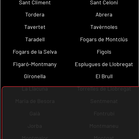
Sant Climent
Sant Celoni
Tordera
Abrera
Tavertet
Tavèrnoles
Taradell
Fogars de Montclús
Fogars de la Selva
Fígols
Figaró-Montmany
Esplugues de Llobregat
Gironella
El Brull
La Llacuna
Torrelles de Llobregat
Maria de Besora
Sentmenat
Gaià
Fontrubí
Jorba
Montmaneu
Montmajor
Montgat