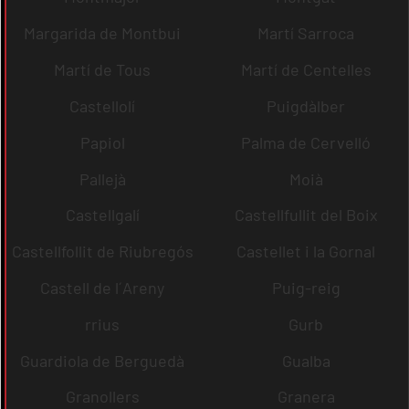
Margarida de Montbui
Martí Sarroca
Martí de Tous
Martí de Centelles
Castellolí
Puigdàlber
Papiol
Palma de Cervelló
Pallejà
Moià
Castellgalí
Castellfullit del Boix
Castellfollit de Riubregós
Castellet i la Gornal
Castell de l´Areny
Puig-reig
rrius
Gurb
Guardiola de Berguedà
Gualba
Granollers
Granera