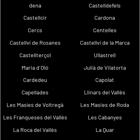
dena
Castelldefels
Castellcir
Cardona
Cercs
Centelles
Castellví de Rosanes
Castellví de la Marca
Castellterçol
Ullastrell
Maria d´Oló
Julià de Vilatorta
Cardedeu
Capolat
Capellades
Llinars del Vallès
Les Masíes de Voltregà
Les Masies de Roda
Les Franqueses del Vallès
Les Cabanyes
La Roca del Vallès
La Quar