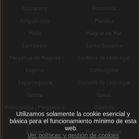
Gisclareny
Fonollosa
Folgueroles
Manlleu
Malla
Malgrat de Mar
Santpedor
Santa Susanna
Perpètua de Mogoda
Corbera de Llobregat
Copons
Collsuspina
Esparreguera
Cornellà de Llobregat
Gelida
Navas
Palau-solità i Plegamans
Palafolls
Utilizamos solamente la cookie esencial y
Pacs del Penedès
Rellinars
básica para el funcionamiento mínimo de esta
web.
Rajadell
Premià de Dalt
Ver políticas y gestión de cookies