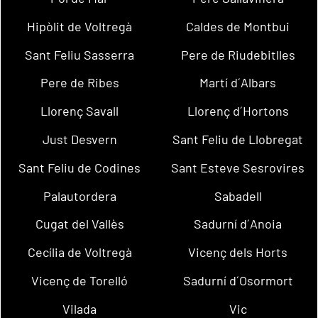
Hipòlit de Voltregà
Caldes de Montbui
Sant Feliu Sasserra
Pere de Riudebitlles
Pere de Ribes
Martí d´Albars
Llorenç Savall
Llorenç d´Hortons
Just Desvern
Sant Feliu de Llobregat
Sant Feliu de Codines
Sant Esteve Sesrovires
Palautordera
Sabadell
Cugat del Vallès
Sadurní d´Anoia
Cecília de Voltregà
Vicenç dels Horts
Vicenç de Torelló
Sadurní d´Osormort
Vilada
Vic