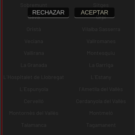
Sobremunt
Sitges
RECHAZAR
ACEPTAR
Seva
Orpí
Oristà
Vilalba Sasserra
Veciana
Vallromanes
Vallirana
Montesquiu
La Granada
La Garriga
L´Hospitalet de Llobregat
L´Estany
L´Espunyola
l´Ametlla del Vallès
Cervelló
Cerdanyola del Vallès
Montornès del Vallès
Montmeló
Talamanca
Tagamanent