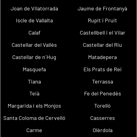
Joan de Vilatorrada
Jaume de Frontanyà
Iscle de Vallalta
Rupit i Pruit
Calaf
Castellbell i el Vilar
Castellar del Vallès
Castellar del Riu
Castellar de n´Hug
Matadepera
Masquefa
Els Prats de Rei
Tiana
Terrassa
Teià
Fe del Penedès
Margarida i els Monjos
Torelló
Santa Coloma de Cervelló
Casserres
Carme
Olèrdola