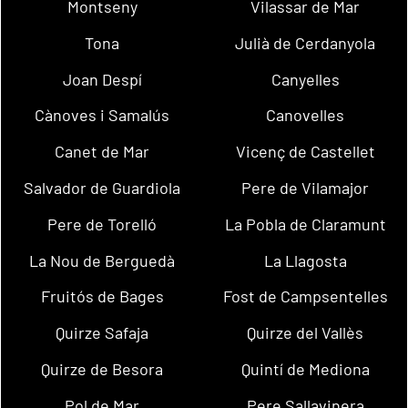
Montseny
Vilassar de Mar
Tona
Julià de Cerdanyola
Joan Despí
Canyelles
Cànoves i Samalús
Canovelles
Canet de Mar
Vicenç de Castellet
Salvador de Guardiola
Pere de Vilamajor
Pere de Torelló
La Pobla de Claramunt
La Nou de Berguedà
La Llagosta
Fruitós de Bages
Fost de Campsentelles
Quirze Safaja
Quirze del Vallès
Quirze de Besora
Quintí de Mediona
Pol de Mar
Pere Sallavinera