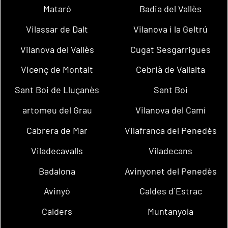
Mataró
Badia del Vallès
Vilassar de Dalt
Vilanova i la Geltrú
Vilanova del Vallès
Cugat Sesgarrigues
Vicenç de Montalt
Cebrià de Vallalta
Sant Boi de Lluçanès
Sant Boi
artomeu del Grau
Vilanova del Camí
Cabrera de Mar
Vilafranca del Penedès
Viladecavalls
Viladecans
Badalona
Avinyonet del Penedès
Avinyó
Caldes d´Estrac
Calders
Muntanyola