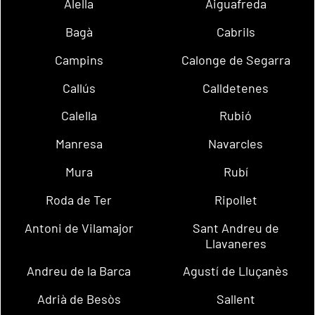
Alella
Aiguafreda
Bagà
Cabrils
Campins
Calonge de Segarra
Callús
Calldetenes
Calella
Rubió
Manresa
Navarcles
Mura
Rubí
Roda de Ter
Ripollet
Antoni de Vilamajor
Sant Andreu de
Llavaneres
Andreu de la Barca
Agustí de Lluçanès
Adrià de Besòs
Sallent