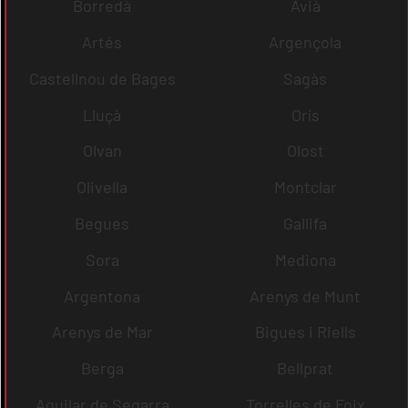
Borredà
Avià
Artés
Argençola
Castellnou de Bages
Sagàs
Lluçà
Orís
Olvan
Olost
Olivella
Montclar
Begues
Gallifa
Sora
Mediona
Argentona
Arenys de Munt
Arenys de Mar
Bigues i Riells
Berga
Bellprat
Aguilar de Segarra
Torrelles de Foix