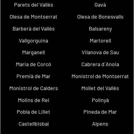
Parets del Vallès
Gavà
Olesa de Montserrat
Olesa de Bonesvalls
Barberà del Vallès
Balsareny
Vallgorguina
Martorell
Marganell
Vilanova de Sau
Maria de Corcó
Cabrera d´Anoia
Premià de Mar
Monistrol de Montserrat
Monistrol de Calders
Mollet del Vallès
Molins de Rei
Polinyà
Pobla de Lillet
Pineda de Mar
Castellbisbal
Alpens