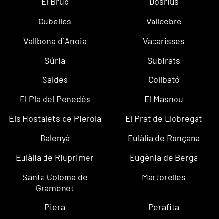
El Bruc
Dosrius
Cubelles
Vallcebre
Vallbona d´Anoia
Vacarisses
Súria
Subirats
Saldes
Collbató
El Pla del Penedès
El Masnou
Els Hostalets de Pierola
El Prat de Llobregat
Balenyà
Eulàlia de Ronçana
Eulàlia de Riuprimer
Eugènia de Berga
Santa Coloma de
Martorelles
Gramenet
Piera
Perafita