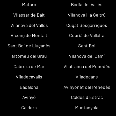
Mataró
Badia del Vallès
Vilassar de Dalt
Vilanova i la Geltrú
Vilanova del Vallès
Cugat Sesgarrigues
Vicenç de Montalt
Cebrià de Vallalta
Sant Boi de Lluçanès
Sant Boi
artomeu del Grau
Vilanova del Camí
Cabrera de Mar
Vilafranca del Penedès
Viladecavalls
Viladecans
Badalona
Avinyonet del Penedès
Avinyó
Caldes d´Estrac
Calders
Muntanyola