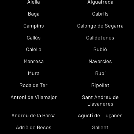
Alella
Aiguafreda
Bagà
Cabrils
Campins
Calonge de Segarra
Callús
Calldetenes
Calella
Rubió
Manresa
Navarcles
Mura
Rubí
Roda de Ter
Ripollet
Antoni de Vilamajor
Sant Andreu de
Llavaneres
Andreu de la Barca
Agustí de Lluçanès
Adrià de Besòs
Sallent