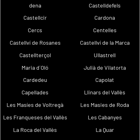
dena
Castelldefels
Castellcir
Cardona
Cercs
Centelles
Castellví de Rosanes
Castellví de la Marca
Castellterçol
Ullastrell
Maria d´Oló
Julià de Vilatorta
Cardedeu
Capolat
Capellades
Llinars del Vallès
Les Masíes de Voltregà
Les Masies de Roda
Les Franqueses del Vallès
Les Cabanyes
La Roca del Vallès
La Quar