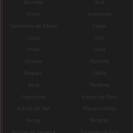
Borredà
Avià
Artés
Argençola
Castellnou de Bages
Sagàs
Lluçà
Orís
Olvan
Olost
Olivella
Montclar
Begues
Gallifa
Sora
Mediona
Argentona
Arenys de Munt
Arenys de Mar
Bigues i Riells
Berga
Bellprat
Aguilar de Segarra
Torrelles de Foix