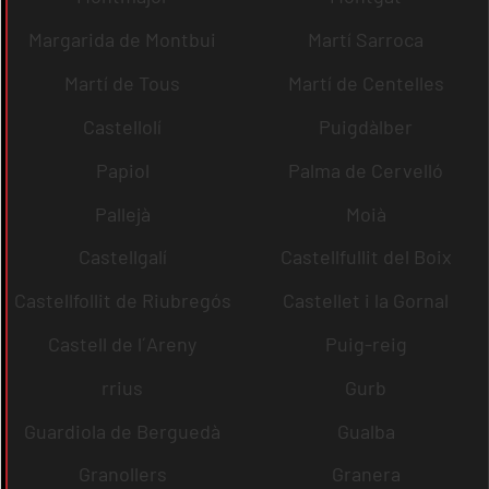
Margarida de Montbui
Martí Sarroca
Martí de Tous
Martí de Centelles
Castellolí
Puigdàlber
Papiol
Palma de Cervelló
Pallejà
Moià
Castellgalí
Castellfullit del Boix
Castellfollit de Riubregós
Castellet i la Gornal
Castell de l´Areny
Puig-reig
rrius
Gurb
Guardiola de Berguedà
Gualba
Granollers
Granera