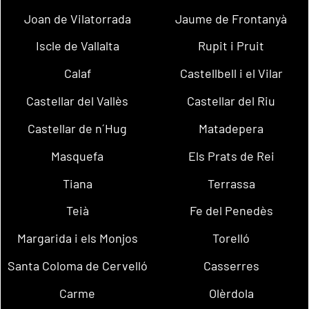
Joan de Vilatorrada
Jaume de Frontanyà
Iscle de Vallalta
Rupit i Pruit
Calaf
Castellbell i el Vilar
Castellar del Vallès
Castellar del Riu
Castellar de n´Hug
Matadepera
Masquefa
Els Prats de Rei
Tiana
Terrassa
Teià
Fe del Penedès
Margarida i els Monjos
Torelló
Santa Coloma de Cervelló
Casserres
Carme
Olèrdola