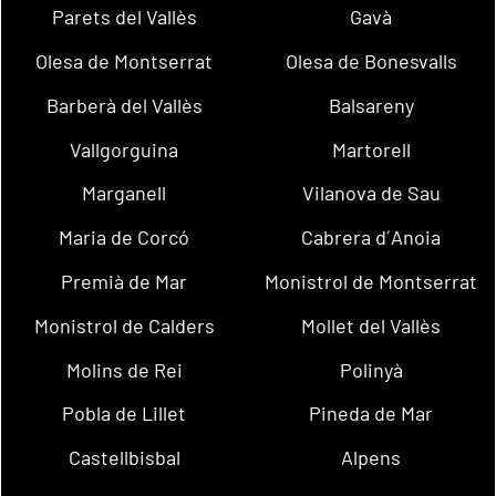
Parets del Vallès
Gavà
Olesa de Montserrat
Olesa de Bonesvalls
Barberà del Vallès
Balsareny
Vallgorguina
Martorell
Marganell
Vilanova de Sau
Maria de Corcó
Cabrera d´Anoia
Premià de Mar
Monistrol de Montserrat
Monistrol de Calders
Mollet del Vallès
Molins de Rei
Polinyà
Pobla de Lillet
Pineda de Mar
Castellbisbal
Alpens