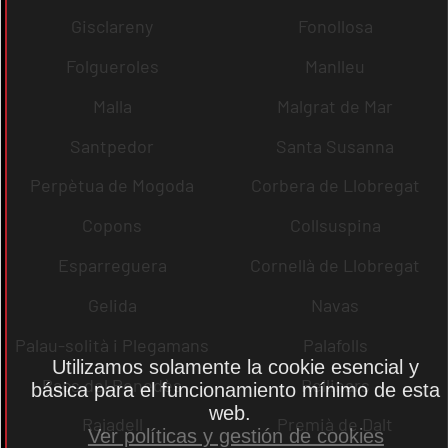
Gisclareny
Fonollosa
Folgueroles
Manlleu
Malla
Malgrat de Mar
Santpedor
Santa Susanna
Perpètua de Mogoda
Corbera de Llobregat
Copons
Collsuspina
Esparreguera
Cornellà de Llobregat
Gelida
Navas
Palau-solità i Plegamans
Palafolls
Utilizamos solamente la cookie esencial y
Pacs del Penedès
Rellinars
básica para el funcionamiento mínimo de esta
web.
Rajadell
Premià de Dalt
Ver políticas y gestión de cookies