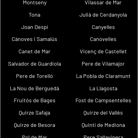
Montseny
Vilassar de Mar
Tona
Julià de Cerdanyola
Joan Despí
Canyelles
Cànoves i Samalús
Canovelles
Canet de Mar
Vicenç de Castellet
Salvador de Guardiola
Pere de Vilamajor
Pere de Torelló
La Pobla de Claramunt
La Nou de Berguedà
La Llagosta
Fruitós de Bages
Fost de Campsentelles
Quirze Safaja
Quirze del Vallès
Quirze de Besora
Quintí de Mediona
Pol de Mar
Pere Sallavinera