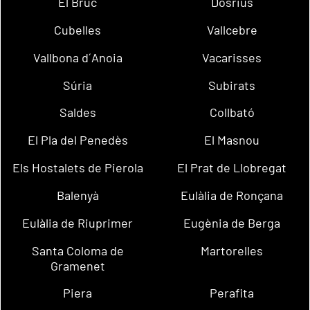
El Bruc
Dosrius
Cubelles
Vallcebre
Vallbona d´Anoia
Vacarisses
Súria
Subirats
Saldes
Collbató
El Pla del Penedès
El Masnou
Els Hostalets de Pierola
El Prat de Llobregat
Balenyà
Eulàlia de Ronçana
Eulàlia de Riuprimer
Eugènia de Berga
Santa Coloma de
Martorelles
Gramenet
Piera
Perafita