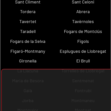
Sant Climent
Sant Celoni
Tordera
Abrera
Tavertet
Tavèrnoles
Taradell
Fogars de Montclús
Fogars de la Selva
Fígols
Figaró-Montmany
Esplugues de Llobregat
Gironella
El Brull
La Llacuna
Torrelles de Llobregat
Maria de Besora
Sentmenat
Gaià
Fontrubí
Jorba
Montmaneu
Montmajor
Montgat