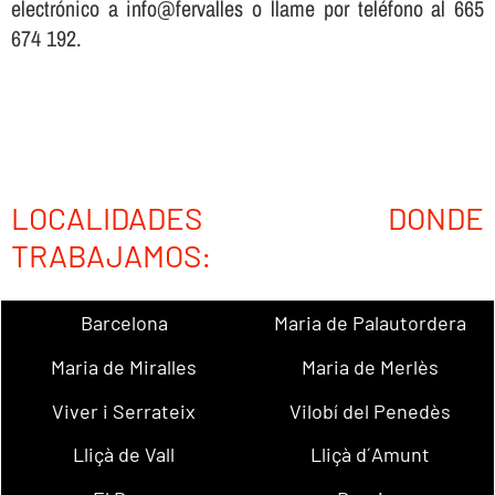
electrónico a info@fervalles o llame por teléfono al 665
674 192.
LOCALIDADES DONDE
TRABAJAMOS:
Barcelona
Maria de Palautordera
Maria de Miralles
Maria de Merlès
Viver i Serrateix
Vilobí del Penedès
Lliçà de Vall
Lliçà d´Amunt