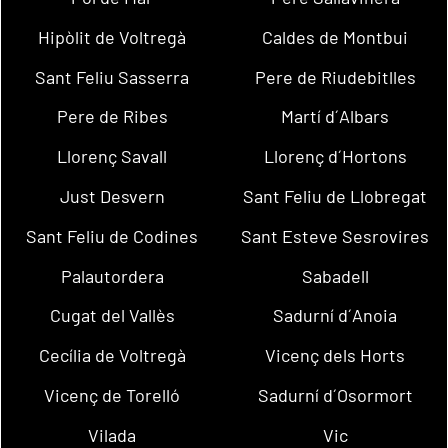
Hipòlit de Voltregà
Caldes de Montbui
Sant Feliu Sasserra
Pere de Riudebitlles
Pere de Ribes
Martí d´Albars
Llorenç Savall
Llorenç d´Hortons
Just Desvern
Sant Feliu de Llobregat
Sant Feliu de Codines
Sant Esteve Sesrovires
Palautordera
Sabadell
Cugat del Vallès
Sadurní d´Anoia
Cecília de Voltregà
Vicenç dels Horts
Vicenç de Torelló
Sadurní d´Osormort
Vilada
Vic