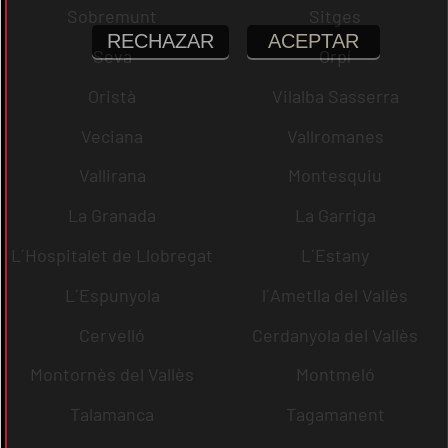
Sobremunt
Sitges
RECHAZAR
ACEPTAR
Seva
Orpí
Oristà
Vilalba Sasserra
Veciana
Vallromanes
Vallirana
Montesquiu
La Granada
La Garriga
L´Hospitalet de Llobregat
L´Estany
L´Espunyola
l´Ametlla del Vallès
Cervelló
Cerdanyola del Vallès
Montornès del Vallès
Montmeló
Talamanca
Tagamanent