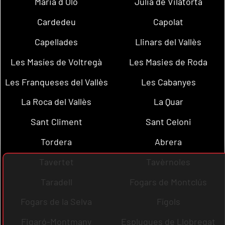
Maria d´Oló
Julià de Vilatorta
Cardedeu
Capolat
Capellades
Llinars del Vallès
Les Masíes de Voltregà
Les Masies de Roda
Les Franqueses del Vallès
Les Cabanyes
La Roca del Vallès
La Quar
Sant Climent
Sant Celoni
Tordera
Abrera
Tavertet
Tavèrnoles
Taradell
Fogars de Montclús
Fogars de la Selva
Fígols
Figaró-Montmany
Esplugues de Llobregat