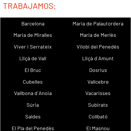
TRABAJAMOS:
Barcelona
Maria de Palautordera
Maria de Miralles
Maria de Merlès
Viver i Serrateix
Vilobí del Penedès
Lliçà de Vall
Lliçà d´Amunt
El Bruc
Dosrius
Cubelles
Vallcebre
Vallbona d´Anoia
Vacarisses
Súria
Subirats
Saldes
Collbató
El Pla del Penedès
El Masnou