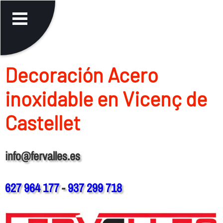
Decoración Acero
inoxidable en Vicenç de
Castellet
info@fervalles.es
627 964 177
-
937 299 718