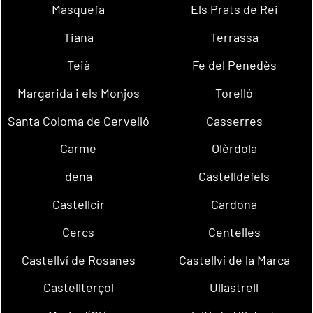
Masquefa
Els Prats de Rei
Tiana
Terrassa
Teià
Fe del Penedès
Margarida i els Monjos
Torelló
Santa Coloma de Cervelló
Casserres
Carme
Olèrdola
dena
Castelldefels
Castellcir
Cardona
Cercs
Centelles
Castellví de Rosanes
Castellví de la Marca
Castellterçol
Ullastrell