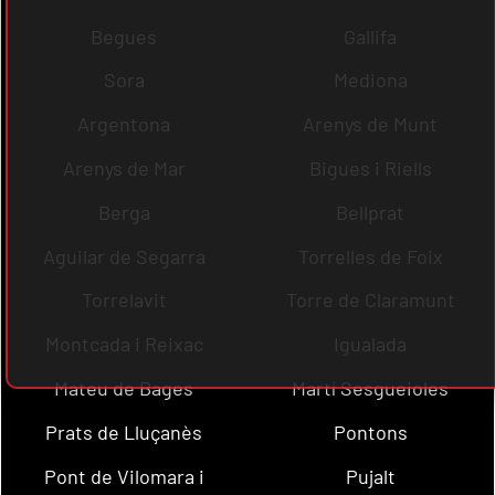
Begues
Gallifa
Sora
Mediona
Argentona
Arenys de Munt
Arenys de Mar
Bigues i Riells
Berga
Bellprat
Aguilar de Segarra
Torrelles de Foix
Torrelavit
Torre de Claramunt
Montcada i Reixac
Igualada
Mateu de Bages
Martí Sesgueioles
Prats de Lluçanès
Pontons
Pont de Vilomara i
Pujalt