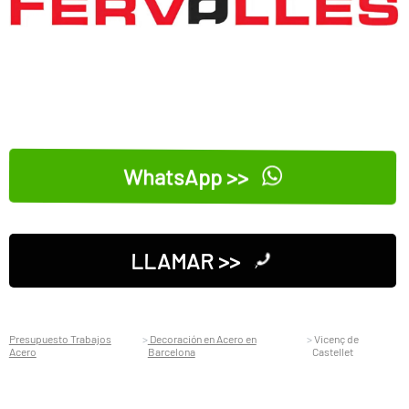
WhatsApp >>
LLAMAR >>
Presupuesto Trabajos
Decoración en Acero en
Vicenç de
Acero
Barcelona
Castellet