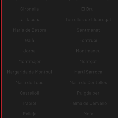
Gironella
El Brull
La Llacuna
Torrelles de Llobregat
Maria de Besora
Sentmenat
Gaià
Fontrubí
Jorba
Montmaneu
Montmajor
Montgat
Margarida de Montbui
Martí Sarroca
Martí de Tous
Martí de Centelles
Castellolí
Puigdàlber
Papiol
Palma de Cervelló
Pallejà
Moià