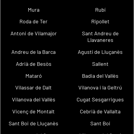
Mura
Rubí
Roda de Ter
Ripollet
Antoni de Vilamajor
Sant Andreu de
Llavaneres
Andreu de la Barca
Agustí de Lluçanès
Adrià de Besòs
Sallent
Mataró
Badia del Vallès
Vilassar de Dalt
Vilanova i la Geltrú
Vilanova del Vallès
Cugat Sesgarrigues
Vicenç de Montalt
Cebrià de Vallalta
Sant Boi de Lluçanès
Sant Boi