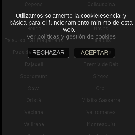
Copons
Collsuspina
Utilizamos solamente la cookie esencial y
Esparreguera
Cornellà de Llobregat
básica para el funcionamiento mínimo de esta
Gelida
Navas
web.
Ver políticas y gestión de cookies
Palau-solità i Plegamans
Palafolls
Pacs del Penedès
Rellinars
RECHAZAR
ACEPTAR
Rajadell
Premià de Dalt
Sobremunt
Sitges
Seva
Orpí
Oristà
Vilalba Sasserra
Veciana
Vallromanes
Vallirana
Montesquiu