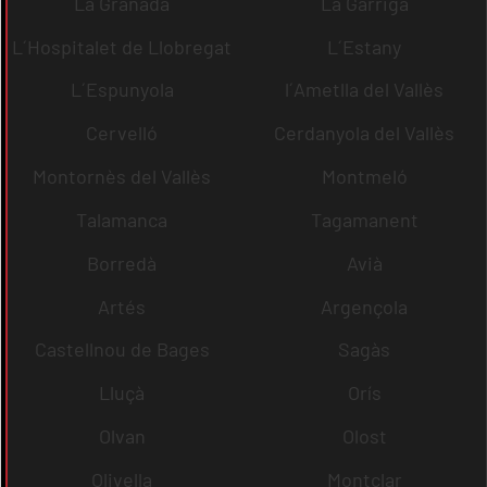
La Granada
La Garriga
L´Hospitalet de Llobregat
L´Estany
L´Espunyola
l´Ametlla del Vallès
Cervelló
Cerdanyola del Vallès
Montornès del Vallès
Montmeló
Talamanca
Tagamanent
Borredà
Avià
Artés
Argençola
Castellnou de Bages
Sagàs
Lluçà
Orís
Olvan
Olost
Olivella
Montclar