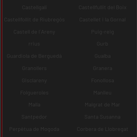
Castellgalí
Castellfullit del Boix
Castellfollit de Riubregós
Castellet i la Gornal
Castell de l´Areny
Puig-reig
rrius
Gurb
Guardiola de Berguedà
Gualba
Granollers
Granera
Gisclareny
Fonollosa
Folgueroles
Manlleu
Malla
Malgrat de Mar
Santpedor
Santa Susanna
Perpètua de Mogoda
Corbera de Llobregat