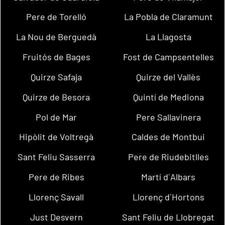
Pere de Torelló
La Pobla de Claramunt
La Nou de Berguedà
La Llagosta
Fruitós de Bages
Fost de Campsentelles
Quirze Safaja
Quirze del Vallès
Quirze de Besora
Quintí de Mediona
Pol de Mar
Pere Sallavinera
Hipòlit de Voltregà
Caldes de Montbui
Sant Feliu Sasserra
Pere de Riudebitlles
Pere de Ribes
Martí d´Albars
Llorenç Savall
Llorenç d´Hortons
Just Desvern
Sant Feliu de Llobregat