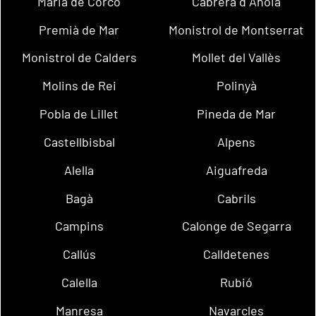
Maria de Corcó
Cabrera d´Anoia
Premià de Mar
Monistrol de Montserrat
Monistrol de Calders
Mollet del Vallès
Molins de Rei
Polinyà
Pobla de Lillet
Pineda de Mar
Castellbisbal
Alpens
Alella
Aiguafreda
Bagà
Cabrils
Campins
Calonge de Segarra
Callús
Calldetenes
Calella
Rubió
Manresa
Navarcles