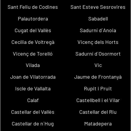
Sant Feliu de Codines
Sant Esteve Sesrovires
Palautordera
Sabadell
Cugat del Vallès
Sadurní d´Anoia
Cecília de Voltregà
Vicenç dels Horts
Vicenç de Torelló
Sadurní d´Osormort
Vilada
Vic
Joan de Vilatorrada
Jaume de Frontanyà
Iscle de Vallalta
Rupit i Pruit
Calaf
Castellbell i el Vilar
Castellar del Vallès
Castellar del Riu
Castellar de n´Hug
Matadepera