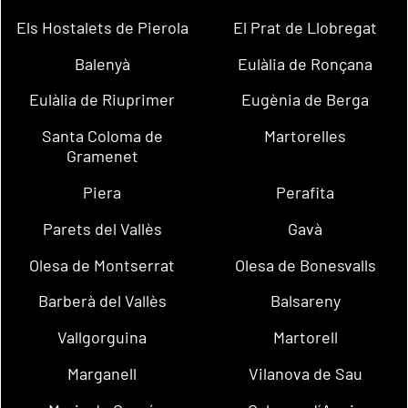
Els Hostalets de Pierola
El Prat de Llobregat
Balenyà
Eulàlia de Ronçana
Eulàlia de Riuprimer
Eugènia de Berga
Santa Coloma de
Martorelles
Gramenet
Piera
Perafita
Parets del Vallès
Gavà
Olesa de Montserrat
Olesa de Bonesvalls
Barberà del Vallès
Balsareny
Vallgorguina
Martorell
Marganell
Vilanova de Sau