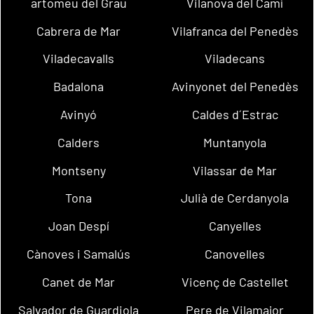
artomeu del Grau
Vilanova del Camí
Cabrera de Mar
Vilafranca del Penedès
Viladecavalls
Viladecans
Badalona
Avinyonet del Penedès
Avinyó
Caldes d´Estrac
Calders
Muntanyola
Montseny
Vilassar de Mar
Tona
Julià de Cerdanyola
Joan Despí
Canyelles
Cànoves i Samalús
Canovelles
Canet de Mar
Vicenç de Castellet
Salvador de Guardiola
Pere de Vilamajor