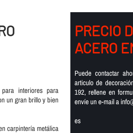
ERO
PRECIO 
ACERO E
Puede contactar aho
articulo de decoració
para interiores para
192, rellene en form
n un gran brillo y bien
enví­e un e-mail a info
es
 carpinterí­a metálica