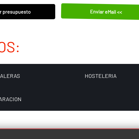
Enviar eMail <<
r presupuesto
OS:
CALERAS
HOSTELERIA
ARACION