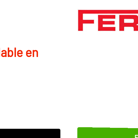
able en
E