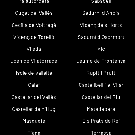
Palautordera
Sabadell
Cugat del Vallès
Sadurní d´Anoia
Cecília de Voltregà
Vicenç dels Horts
Vicenç de Torelló
Sadurní d´Osormort
Vilada
Vic
Joan de Vilatorrada
Jaume de Frontanyà
Iscle de Vallalta
Rupit i Pruit
Calaf
Castellbell i el Vilar
Castellar del Vallès
Castellar del Riu
Castellar de n´Hug
Matadepera
Masquefa
Els Prats de Rei
Tiana
Terrassa