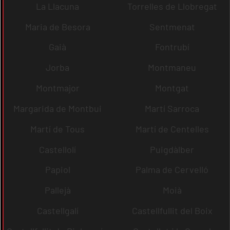
La Llacuna
Torrelles de Llobregat
Maria de Besora
Sentmenat
Gaià
Fontrubí
Jorba
Montmaneu
Montmajor
Montgat
Margarida de Montbui
Martí Sarroca
Martí de Tous
Martí de Centelles
Castellolí
Puigdàlber
Papiol
Palma de Cervelló
Pallejà
Moià
Castellgalí
Castellfullit del Boix