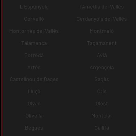
L´Espunyola
l´Ametlla del Vallès
Cervelló
Cerdanyola del Vallès
Montornès del Vallès
Montmeló
Talamanca
Tagamanent
Borredà
Avià
Artés
Argençola
Castellnou de Bages
Sagàs
Lluçà
Orís
Olvan
Olost
Olivella
Montclar
Begues
Gallifa