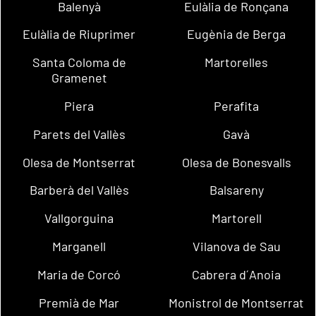
Balenyà
Eulàlia de Ronçana
Eulàlia de Riuprimer
Eugènia de Berga
Santa Coloma de
Martorelles
Gramenet
Piera
Perafita
Parets del Vallès
Gavà
Olesa de Montserrat
Olesa de Bonesvalls
Barberà del Vallès
Balsareny
Vallgorguina
Martorell
Marganell
Vilanova de Sau
Maria de Corcó
Cabrera d´Anoia
Premià de Mar
Monistrol de Montserrat