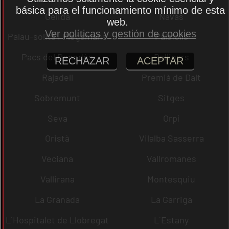
básica para el funcionamiento mínimo de esta
Gelida
Navas
web.
Ver políticas y gestión de cookies
Palau-solità i Plegamans
Palafolls
Pacs del Penedès
Rellinars
RECHAZAR
ACEPTAR
Rajadell
Premià de Dalt
Sobremunt
Sitges
Seva
Orpí
Oristà
Vilalba Sasserra
Veciana
Vallromanes
Vallirana
Montesquiu
La Granada
La Garriga
L´Hospitalet de Llobregat
L´Estany