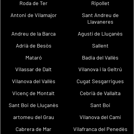
Roda de Ter
Ripollet
Antoni de Vilamajor
Sant Andreu de
Llavaneres
Andreu de la Barca
Agustí de Lluçanès
Adrià de Besòs
Sallent
Mataró
Badia del Vallès
Vilassar de Dalt
Vilanova i la Geltrú
Vilanova del Vallès
Cugat Sesgarrigues
Vicenç de Montalt
Cebrià de Vallalta
Sant Boi de Lluçanès
Sant Boi
artomeu del Grau
Vilanova del Camí
Cabrera de Mar
Vilafranca del Penedès