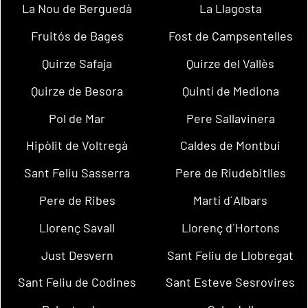
La Nou de Berguedà
La Llagosta
Fruitós de Bages
Fost de Campsentelles
Quirze Safaja
Quirze del Vallès
Quirze de Besora
Quintí de Mediona
Pol de Mar
Pere Sallavinera
Hipòlit de Voltregà
Caldes de Montbui
Sant Feliu Sasserra
Pere de Riudebitlles
Pere de Ribes
Martí d´Albars
Llorenç Savall
Llorenç d´Hortons
Just Desvern
Sant Feliu de Llobregat
Sant Feliu de Codines
Sant Esteve Sesrovires