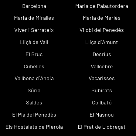
Barcelona
Maria de Palautordera
Maria de Miralles
Maria de Merlès
Viver i Serrateix
Vilobí del Penedès
Lliçà de Vall
Lliçà d´Amunt
El Bruc
Dosrius
Cubelles
Vallcebre
Vallbona d´Anoia
Vacarisses
Súria
Subirats
Saldes
Collbató
El Pla del Penedès
El Masnou
Els Hostalets de Pierola
El Prat de Llobregat