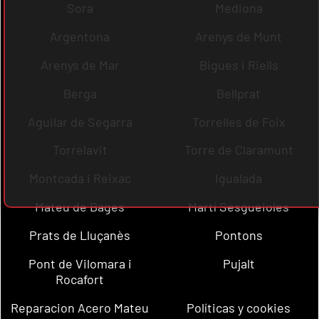
Sora
Mediona
Argentona
Arenys de Munt
Arenys de Mar
Bigues i Riells
Berga
Bellprat
Aguilar de Segarra
Torrelles de Foix
Torrelavit
Torre de Claramunt
Montcada i Reixac
Igualada
Mateu de Bages
Martí Sesgueioles
Prats de Lluçanès
Pontons
Pont de Vilomara i
Pujalt
Rocafort
Reparacion Acero Mateu
Políticas y cookies