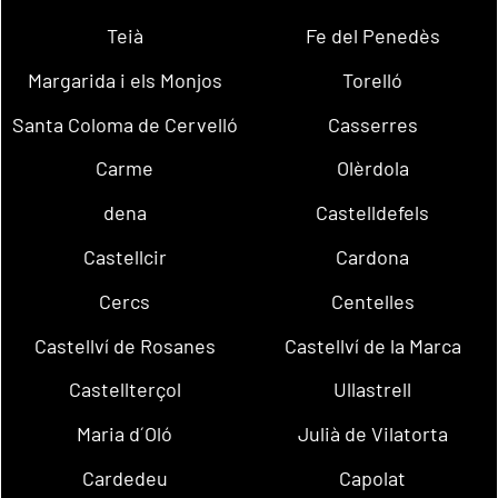
Teià
Fe del Penedès
Margarida i els Monjos
Torelló
Santa Coloma de Cervelló
Casserres
Carme
Olèrdola
dena
Castelldefels
Castellcir
Cardona
Cercs
Centelles
Castellví de Rosanes
Castellví de la Marca
Castellterçol
Ullastrell
Maria d´Oló
Julià de Vilatorta
Cardedeu
Capolat