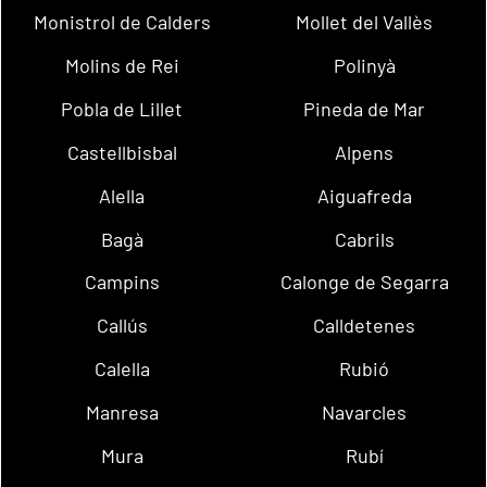
Monistrol de Calders
Mollet del Vallès
Molins de Rei
Polinyà
Pobla de Lillet
Pineda de Mar
Castellbisbal
Alpens
Alella
Aiguafreda
Bagà
Cabrils
Campins
Calonge de Segarra
Callús
Calldetenes
Calella
Rubió
Manresa
Navarcles
Mura
Rubí