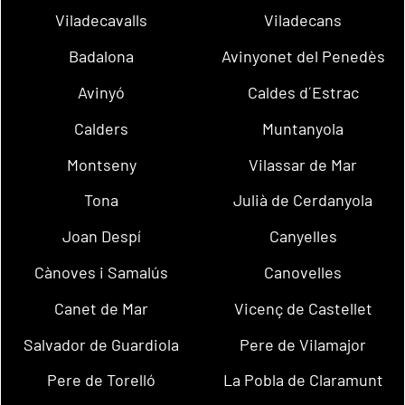
Viladecavalls
Viladecans
Badalona
Avinyonet del Penedès
Avinyó
Caldes d´Estrac
Calders
Muntanyola
Montseny
Vilassar de Mar
Tona
Julià de Cerdanyola
Joan Despí
Canyelles
Cànoves i Samalús
Canovelles
Canet de Mar
Vicenç de Castellet
Salvador de Guardiola
Pere de Vilamajor
Pere de Torelló
La Pobla de Claramunt