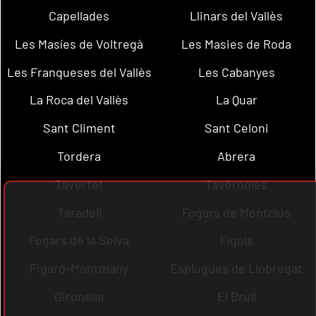
Capellades
Llinars del Vallès
Les Masíes de Voltregà
Les Masies de Roda
Les Franqueses del Vallès
Les Cabanyes
La Roca del Vallès
La Quar
Sant Climent
Sant Celoni
Tordera
Abrera
Tavertet
Tavèrnoles
Taradell
Fogars de Montclús
Fogars de la Selva
Fígols
Figaró-Montmany
Esplugues de Llobregat
Gironella
El Brull