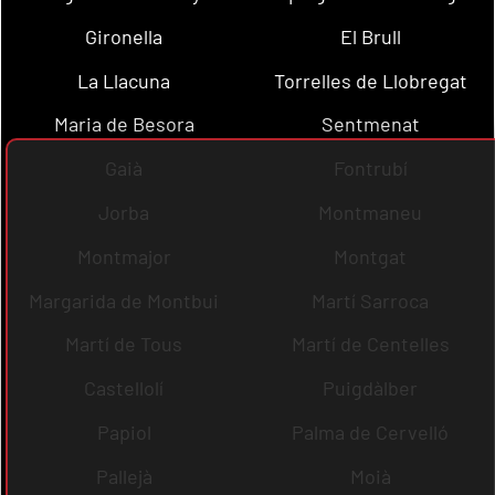
Gironella
El Brull
La Llacuna
Torrelles de Llobregat
Maria de Besora
Sentmenat
Gaià
Fontrubí
Jorba
Montmaneu
Montmajor
Montgat
Margarida de Montbui
Martí Sarroca
Martí de Tous
Martí de Centelles
Castellolí
Puigdàlber
Papiol
Palma de Cervelló
Pallejà
Moià