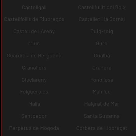
Castellgalí
Castellfullit del Boix
Castellfollit de Riubregós
Castellet i la Gornal
Castell de l´Areny
Puig-reig
rrius
Gurb
Guardiola de Berguedà
Gualba
Granollers
Granera
Gisclareny
Fonollosa
Folgueroles
Manlleu
Malla
Malgrat de Mar
Santpedor
Santa Susanna
Perpètua de Mogoda
Corbera de Llobregat