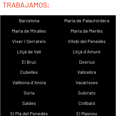
TRABAJAMOS:
Barcelona
Maria de Palautordera
Maria de Miralles
Maria de Merlès
Viver i Serrateix
Vilobí del Penedès
Lliçà de Vall
Lliçà d´Amunt
El Bruc
Dosrius
Cubelles
Vallcebre
Vallbona d´Anoia
Vacarisses
Súria
Subirats
Saldes
Collbató
El Pla del Penedès
El Masnou