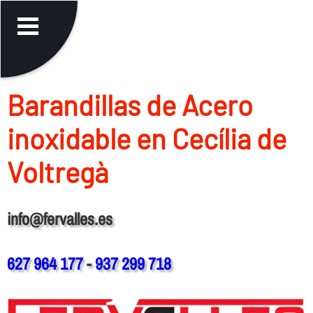
Barandillas de Acero
inoxidable en Cecília de
Voltregà
info@fervalles.es
627 964 177
-
937 299 718