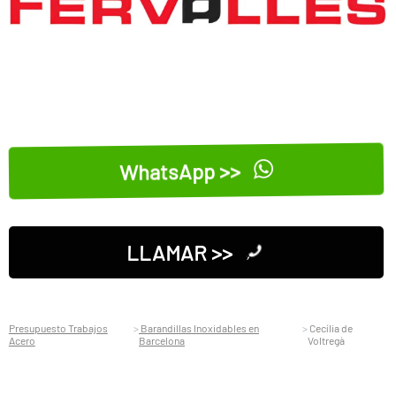
WhatsApp >>
LLAMAR >>
Presupuesto Trabajos
Barandillas Inoxidables en
Cecília de
Acero
Barcelona
Voltregà