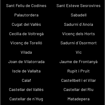
Sant Feliu de Codines
Sant Esteve Sesrovires
Palautordera
Sabadell
Cugat del Vallès
Sadurní d´Anoia
Cecília de Voltregà
Vicenç dels Horts
Vicenç de Torelló
Sadurní d´Osormort
Vilada
Vic
Joan de Vilatorrada
Jaume de Frontanyà
Iscle de Vallalta
Rupit i Pruit
Calaf
Castellbell i el Vilar
Castellar del Vallès
Castellar del Riu
Castellar de n´Hug
Matadepera