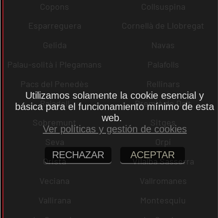
Copons
Collsuspina
Esparreguera
Cornellà de Llobregat
Gelida
Navas
Palau-solità i Plegamans
Palafolls
Pacs del Penedès
Rellinars
Utilizamos solamente la cookie esencial y
Rajadell
Premià de Dalt
básica para el funcionamiento mínimo de esta
web.
Sobremunt
Sitges
Ver políticas y gestión de cookies
Seva
Orpí
RECHAZAR
ACEPTAR
Oristà
Vilalba Sasserra
Veciana
Vallromanes
Vallirana
Montesquiu