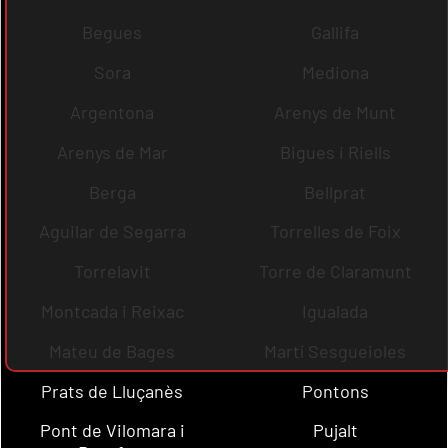
Begues
Gallifa
Sora
Mediona
Argentona
Arenys de Munt
Arenys de Mar
Bigues i Riells
Berga
Bellprat
Aguilar de Segarra
Torrelles de Foix
Torrelavit
Torre de Claramunt
Montcada i Reixac
Igualada
Mateu de Bages
Martí Sesgueioles
Prats de Lluçanès
Pontons
Pont de Vilomara i
Pujalt