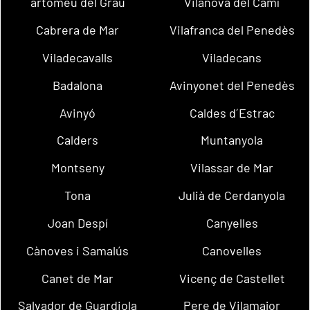
artomeu del Grau
Vilanova del Camí
Cabrera de Mar
Vilafranca del Penedès
Viladecavalls
Viladecans
Badalona
Avinyonet del Penedès
Avinyó
Caldes d´Estrac
Calders
Muntanyola
Montseny
Vilassar de Mar
Tona
Julià de Cerdanyola
Joan Despí
Canyelles
Cànoves i Samalús
Canovelles
Canet de Mar
Vicenç de Castellet
Salvador de Guardiola
Pere de Vilamajor