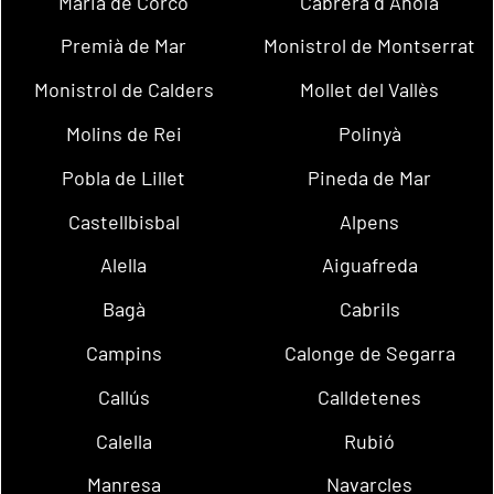
Maria de Corcó
Cabrera d´Anoia
Premià de Mar
Monistrol de Montserrat
Monistrol de Calders
Mollet del Vallès
Molins de Rei
Polinyà
Pobla de Lillet
Pineda de Mar
Castellbisbal
Alpens
Alella
Aiguafreda
Bagà
Cabrils
Campins
Calonge de Segarra
Callús
Calldetenes
Calella
Rubió
Manresa
Navarcles