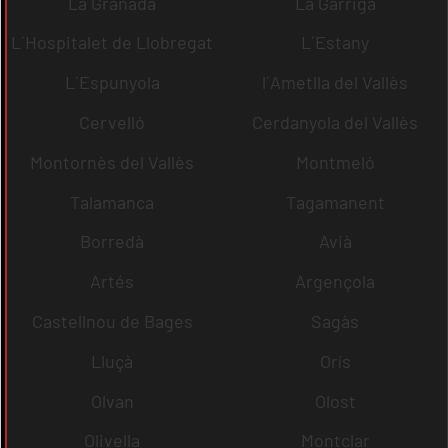
La Granada
La Garriga
L´Hospitalet de Llobregat
L´Estany
L´Espunyola
l´Ametlla del Vallès
Cervelló
Cerdanyola del Vallès
Montornès del Vallès
Montmeló
Talamanca
Tagamanent
Borredà
Avià
Artés
Argençola
Castellnou de Bages
Sagàs
Lluçà
Orís
Olvan
Olost
Olivella
Montclar