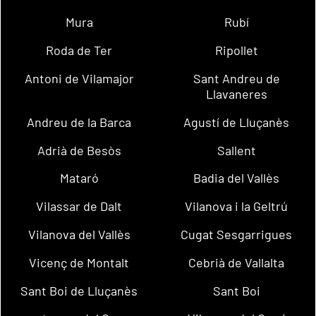
Mura
Rubí
Roda de Ter
Ripollet
Antoni de Vilamajor
Sant Andreu de
Llavaneres
Andreu de la Barca
Agustí de Lluçanès
Adrià de Besòs
Sallent
Mataró
Badia del Vallès
Vilassar de Dalt
Vilanova i la Geltrú
Vilanova del Vallès
Cugat Sesgarrigues
Vicenç de Montalt
Cebrià de Vallalta
Sant Boi de Lluçanès
Sant Boi