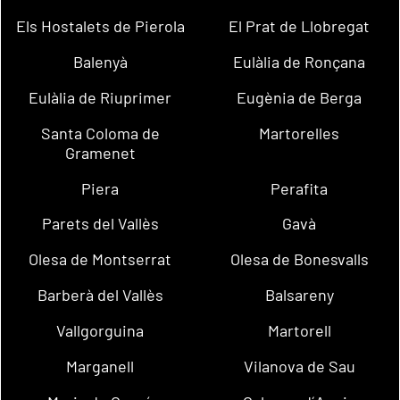
Els Hostalets de Pierola
El Prat de Llobregat
Balenyà
Eulàlia de Ronçana
Eulàlia de Riuprimer
Eugènia de Berga
Santa Coloma de
Martorelles
Gramenet
Piera
Perafita
Parets del Vallès
Gavà
Olesa de Montserrat
Olesa de Bonesvalls
Barberà del Vallès
Balsareny
Vallgorguina
Martorell
Marganell
Vilanova de Sau