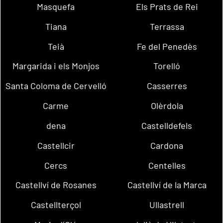
Masquefa
Els Prats de Rei
Tiana
Terrassa
Teià
Fe del Penedès
Margarida i els Monjos
Torelló
Santa Coloma de Cervelló
Casserres
Carme
Olèrdola
dena
Castelldefels
Castellcir
Cardona
Cercs
Centelles
Castellví de Rosanes
Castellví de la Marca
Castellterçol
Ullastrell