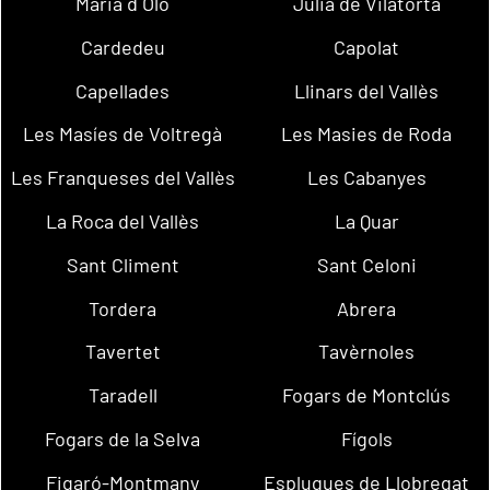
Maria d´Oló
Julià de Vilatorta
Cardedeu
Capolat
Capellades
Llinars del Vallès
Les Masíes de Voltregà
Les Masies de Roda
Les Franqueses del Vallès
Les Cabanyes
La Roca del Vallès
La Quar
Sant Climent
Sant Celoni
Tordera
Abrera
Tavertet
Tavèrnoles
Taradell
Fogars de Montclús
Fogars de la Selva
Fígols
Figaró-Montmany
Esplugues de Llobregat