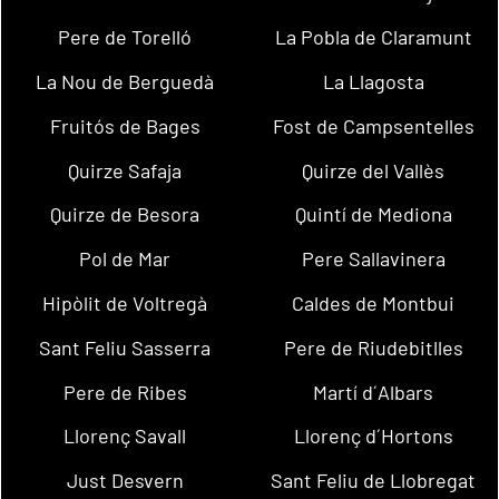
Pere de Torelló
La Pobla de Claramunt
La Nou de Berguedà
La Llagosta
Fruitós de Bages
Fost de Campsentelles
Quirze Safaja
Quirze del Vallès
Quirze de Besora
Quintí de Mediona
Pol de Mar
Pere Sallavinera
Hipòlit de Voltregà
Caldes de Montbui
Sant Feliu Sasserra
Pere de Riudebitlles
Pere de Ribes
Martí d´Albars
Llorenç Savall
Llorenç d´Hortons
Just Desvern
Sant Feliu de Llobregat