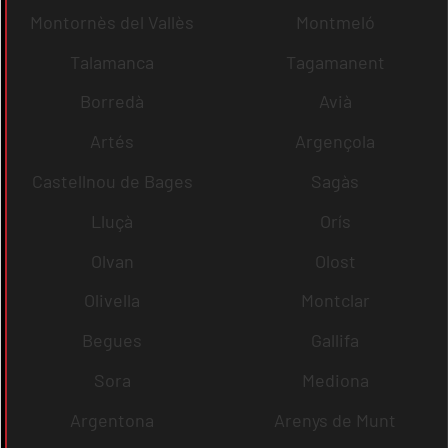
Montornès del Vallès
Montmeló
Talamanca
Tagamanent
Borredà
Avià
Artés
Argençola
Castellnou de Bages
Sagàs
Lluçà
Orís
Olvan
Olost
Olivella
Montclar
Begues
Gallifa
Sora
Mediona
Argentona
Arenys de Munt