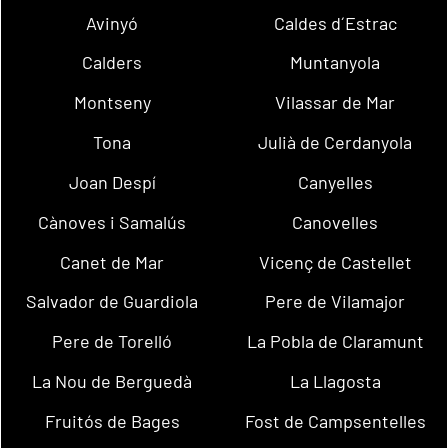
Avinyó
Caldes d´Estrac
Calders
Muntanyola
Montseny
Vilassar de Mar
Tona
Julià de Cerdanyola
Joan Despí
Canyelles
Cànoves i Samalús
Canovelles
Canet de Mar
Vicenç de Castellet
Salvador de Guardiola
Pere de Vilamajor
Pere de Torelló
La Pobla de Claramunt
La Nou de Berguedà
La Llagosta
Fruitós de Bages
Fost de Campsentelles