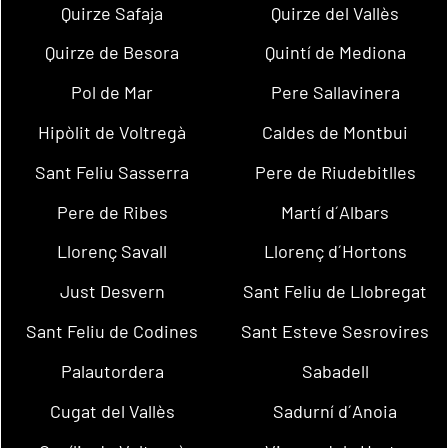
Quirze Safaja
Quirze del Vallès
Quirze de Besora
Quintí de Mediona
Pol de Mar
Pere Sallavinera
Hipòlit de Voltregà
Caldes de Montbui
Sant Feliu Sasserra
Pere de Riudebitlles
Pere de Ribes
Martí d´Albars
Llorenç Savall
Llorenç d´Hortons
Just Desvern
Sant Feliu de Llobregat
Sant Feliu de Codines
Sant Esteve Sesrovires
Palautordera
Sabadell
Cugat del Vallès
Sadurní d´Anoia