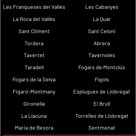
Les Franqueses del Vallès
Les Cabanyes
La Roca del Vallès
La Quar
Sant Climent
Sant Celoni
Tordera
Abrera
Tavertet
Tavèrnoles
Taradell
Fogars de Montclús
Fogars de la Selva
Fígols
Figaró-Montmany
Esplugues de Llobregat
Gironella
El Brull
La Llacuna
Torrelles de Llobregat
Maria de Besora
Sentmenat