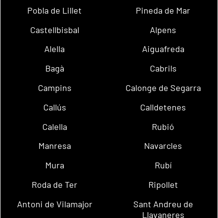
Pobla de Lillet
Pineda de Mar
Castellbisbal
Alpens
Alella
Aiguafreda
Bagà
Cabrils
Campins
Calonge de Segarra
Callús
Calldetenes
Calella
Rubió
Manresa
Navarcles
Mura
Rubí
Roda de Ter
Ripollet
Antoni de Vilamajor
Sant Andreu de
Llavaneres