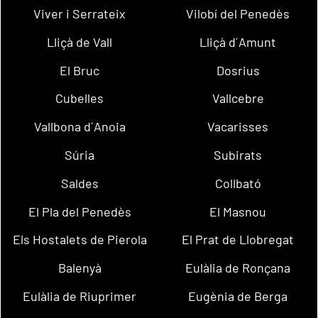
Viver i Serrateix
Vilobí del Penedès
Lliçà de Vall
Lliçà d´Amunt
El Bruc
Dosrius
Cubelles
Vallcebre
Vallbona d´Anoia
Vacarisses
Súria
Subirats
Saldes
Collbató
El Pla del Penedès
El Masnou
Els Hostalets de Pierola
El Prat de Llobregat
Balenyà
Eulàlia de Ronçana
Eulàlia de Riuprimer
Eugènia de Berga