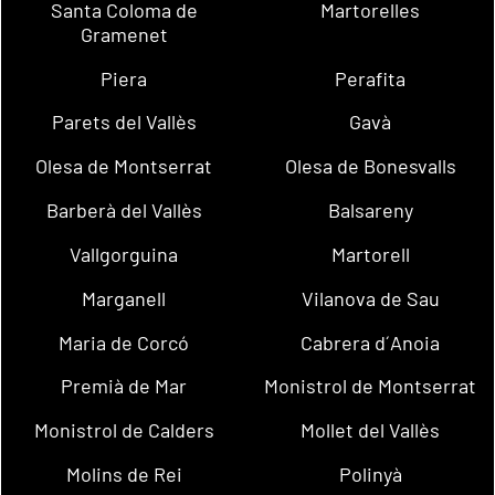
Santa Coloma de
Martorelles
Gramenet
Piera
Perafita
Parets del Vallès
Gavà
Olesa de Montserrat
Olesa de Bonesvalls
Barberà del Vallès
Balsareny
Vallgorguina
Martorell
Marganell
Vilanova de Sau
Maria de Corcó
Cabrera d´Anoia
Premià de Mar
Monistrol de Montserrat
Monistrol de Calders
Mollet del Vallès
Molins de Rei
Polinyà