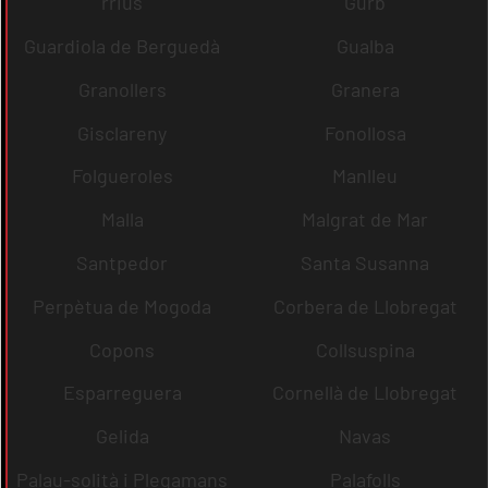
rrius
Gurb
Guardiola de Berguedà
Gualba
Granollers
Granera
Gisclareny
Fonollosa
Folgueroles
Manlleu
Malla
Malgrat de Mar
Santpedor
Santa Susanna
Perpètua de Mogoda
Corbera de Llobregat
Copons
Collsuspina
Esparreguera
Cornellà de Llobregat
Gelida
Navas
Palau-solità i Plegamans
Palafolls