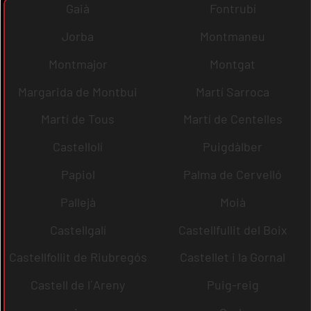
Gaià
Fontrubí
Jorba
Montmaneu
Montmajor
Montgat
Margarida de Montbui
Martí Sarroca
Martí de Tous
Martí de Centelles
Castellolí
Puigdàlber
Papiol
Palma de Cervelló
Pallejà
Moià
Castellgalí
Castellfullit del Boix
Castellfollit de Riubregós
Castellet i la Gornal
Castell de l´Areny
Puig-reig