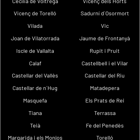
Cecília de Voltregà
Vicenç dels Horts
Vicenç de Torelló
Sadurní d´Osormort
Vilada
Vic
Joan de Vilatorrada
Jaume de Frontanyà
Iscle de Vallalta
Rupit i Pruit
Calaf
Castellbell i el Vilar
Castellar del Vallès
Castellar del Riu
Castellar de n´Hug
Matadepera
Masquefa
Els Prats de Rei
Tiana
Terrassa
Teià
Fe del Penedès
Margarida i els Monjos
Torelló