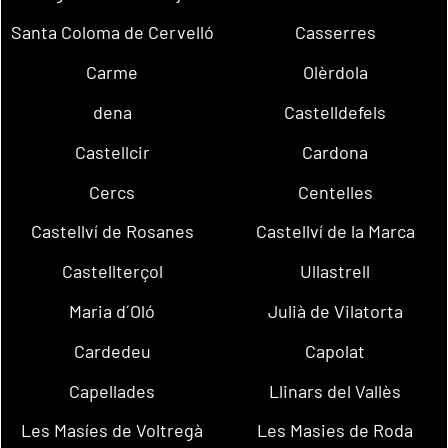
Santa Coloma de Cervelló
Casserres
Carme
Olèrdola
dena
Castelldefels
Castellcir
Cardona
Cercs
Centelles
Castellví de Rosanes
Castellví de la Marca
Castellterçol
Ullastrell
Maria d´Oló
Julià de Vilatorta
Cardedeu
Capolat
Capellades
Llinars del Vallès
Les Masíes de Voltregà
Les Masies de Roda