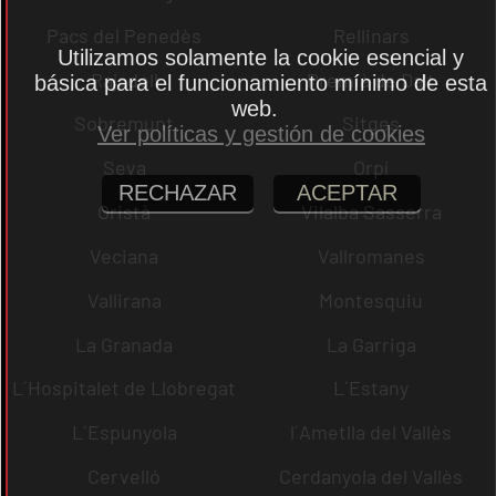
Pacs del Penedès
Rellinars
Utilizamos solamente la cookie esencial y
Rajadell
Premià de Dalt
básica para el funcionamiento mínimo de esta
web.
Sobremunt
Sitges
Ver políticas y gestión de cookies
Seva
Orpí
RECHAZAR
ACEPTAR
Oristà
Vilalba Sasserra
Veciana
Vallromanes
Vallirana
Montesquiu
La Granada
La Garriga
L´Hospitalet de Llobregat
L´Estany
L´Espunyola
l´Ametlla del Vallès
Cervelló
Cerdanyola del Vallès