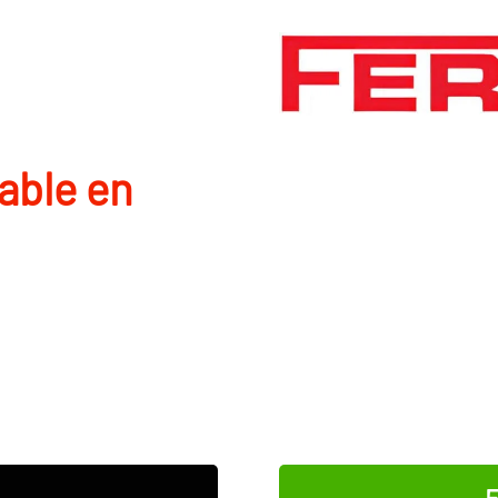
able en
E