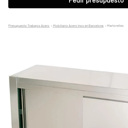
Presupuesto Trabajos Acero
Mobiliario Acero Inox en Barcelona
Martorelles